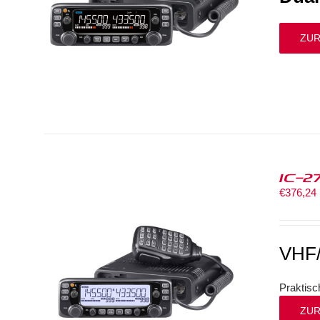
ZUR
IC-2
€
376,24
VHF
Praktisc
ZUR