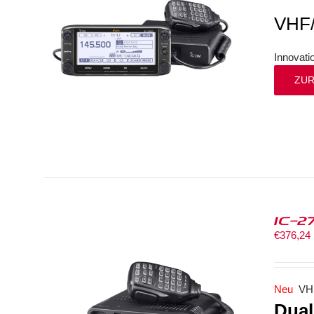
VHF
Innovat
ZUR
IC-2
€
376,24
Neu
VH
Dual