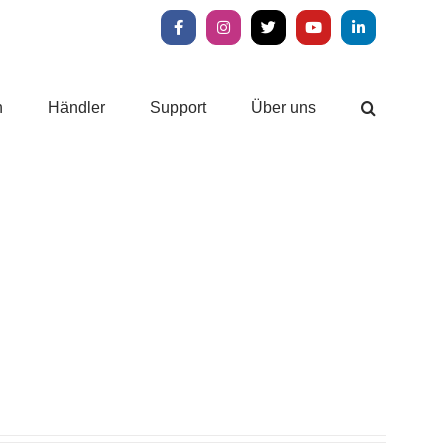
Facebook
Instagram
X
YouTube
LinkedIn
n
Händler
Support
Über uns