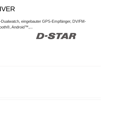
IVER
DV-Dualwatch, eingebauter GPS-Empfänger, DV/FM-
ooth®, Android™,...