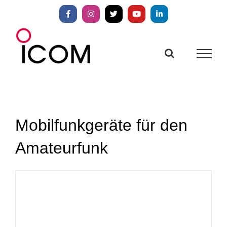
Zum
Inhalt
Facebook
Instagram
X
YouTube
LinkedIn
springen
Mobilfunkgeräte für den
Amateurfunk