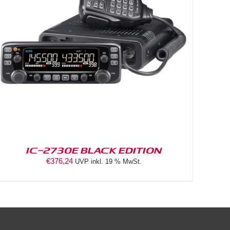
IC-2730E BLACK EDITION
€
376,24
UVP inkl. 19 % MwSt.