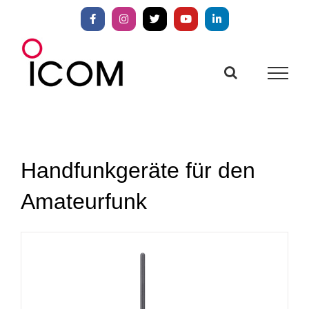
Zum
Inhalt
Facebook
Instagram
X
YouTube
LinkedIn
springen
Handfunkgeräte für den
Amateurfunk