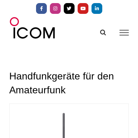
Zum
Inhalt
Facebook
Instagram
X
YouTube
LinkedIn
springen
Handfunkgeräte für den
Amateurfunk