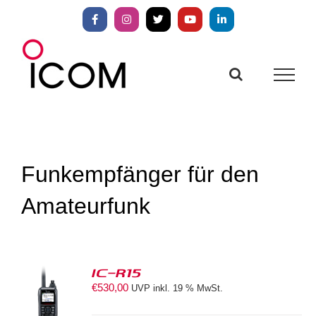
Zum
Inhalt
Facebook
Instagram
X
YouTube
LinkedIn
springen
Funkempfänger für den
Amateurfunk
IC-R15
€
530,00
UVP inkl. 19 % MwSt.
S