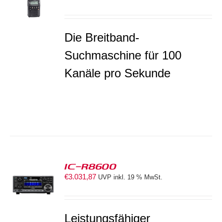
S
Die Breitband-
Suchmaschine für 100
Kanäle pro Sekunde
IC-R8600
€
3.031,87
UVP inkl. 19 % MwSt.
S
Leistungsfähiger