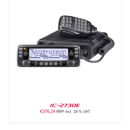
IC-2730E
€
376,24
RRP incl. 19 % VAT