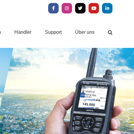
Facebook
Instagram
X
YouTube
LinkedIn
n
Händler
Support
Über uns