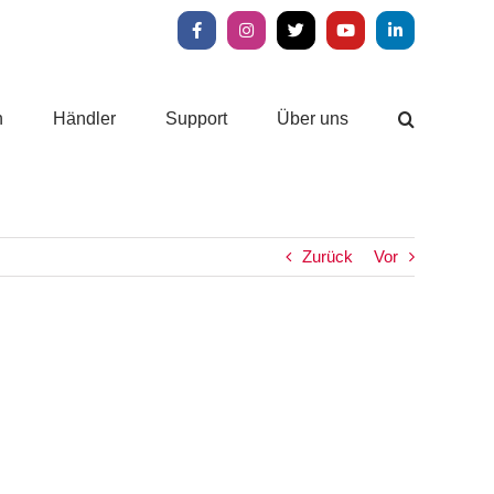
Facebook
Instagram
X
YouTube
LinkedIn
n
Händler
Support
Über uns
Zurück
Vor