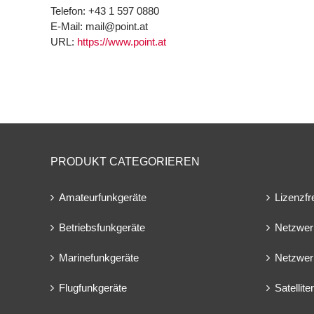
Telefon:
+43 1 597 0880
E-Mail:
mail@point.at
URL:
https://www.point.at
PRODUKT CATEGORIEREN
Amateurfunkgeräte
Lizenzfr
Betriebsfunkgeräte
Netzwer
Marinefunkgeräte
Netzwer
Flugfunkgeräte
Satellit