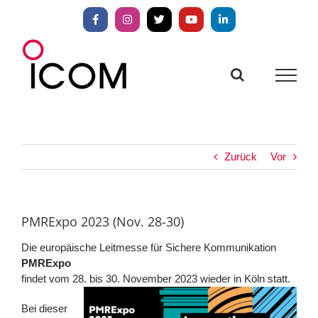
Zum
Inhalt
Facebook
Instagram
X
YouTube
LinkedIn
springen
Zurück
Vor
PMRExpo 2023 (Nov. 28-30)
Die europäische Leitmesse für Sichere Kommunikation
PMRExpo
findet vom 28. bis 30. November 2023 wieder in Köln statt.
Bei dieser