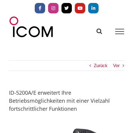
Zum
Inhalt
Facebook
Instagram
X
YouTube
LinkedIn
springen
Zurück
Vor
ID-5200A/E erweitert Ihre
Betriebsmöglichkeiten mit einer Vielzahl
fortschrittlicher Funktionen