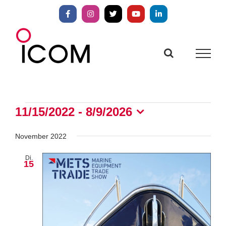
Zum
Inhalt
Facebook
Instagram
X
YouTube
LinkedIn
springen
Veranstaltungen
11/15/2022
 - 
8/9/2026
Datum
wählen.
November 2022
Di.
15