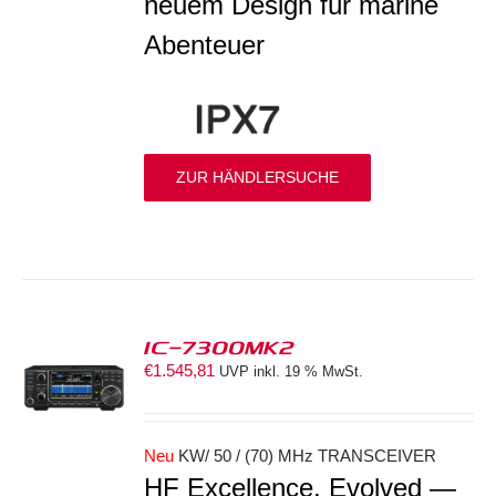
neuem Design für marine
Abenteuer
ZUR HÄNDLERSUCHE
IC-7300MK2
€
1.545,81
UVP inkl. 19 % MwSt.
ORB
S
Neu
KW/ 50 / (70) MHz TRANSCEIVER
HF Excellence, Evolved —