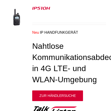
IP510H
S
Neu
IP HANDFUNKGERÄT
Nahtlose
Kommunikationsabde
in 4G LTE- und
WLAN-Umgebung
ZUR HÄNDLERSUCHE