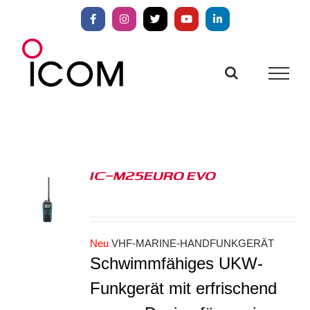
Zum
Inhalt
Facebook
Instagram
X
YouTube
LinkedIn
springen
IC-M25EURO EVO
S
Neu
VHF-MARINE-HANDFUNKGERÄT
Schwimmfähiges UKW-
Funkgerät mit erfrischend