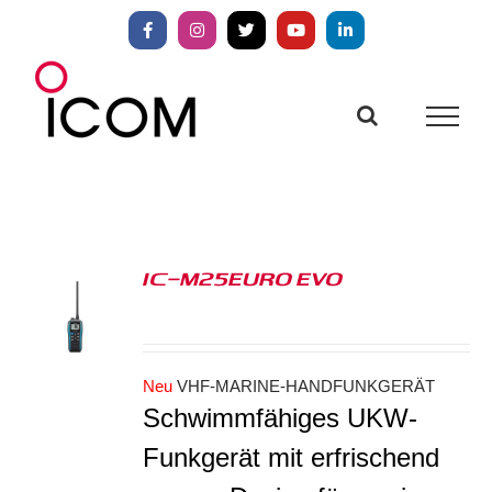
Zum
Inhalt
Facebook
Instagram
X
YouTube
LinkedIn
springen
IC-M25EURO EVO
S
Neu
VHF-MARINE-HANDFUNKGERÄT
Schwimmfähiges UKW-
Funkgerät mit erfrischend