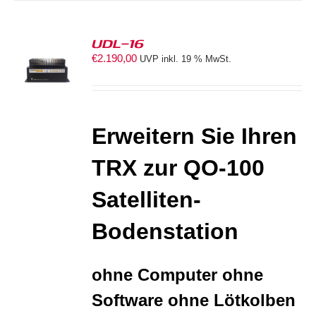
UDL-16
€
2.190,00
UVP inkl. 19 % MwSt.
ORB
S
Erweitern Sie Ihren
TRX zur
QO-100
Satelliten-
Bodenstation
ohne Computer ohne
Software ohne Lötkolben