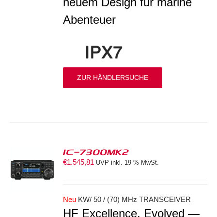
neuem Design für marine
Abenteuer
ZUR HÄNDLERSUCHE
IC-7300MK2
€
1.545,81
UVP inkl. 19 % MwSt.
ORB
S
Neu
KW/ 50 / (70) MHz TRANSCEIVER
HF Excellence, Evolved —