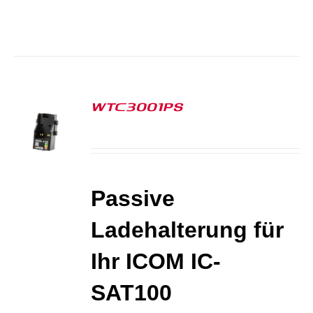
WTC3001PS
S
Passive
Ladehalterung für
Ihr ICOM IC-
SAT100