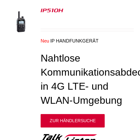
IP510H
S
Neu
IP HANDFUNKGERÄT
Nahtlose
Kommunikationsabde
in 4G LTE- und
WLAN-Umgebung
ZUR HÄNDLERSUCHE