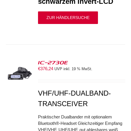
schwarzem Invert-LCD
ZUR HÄNDLERSUCHE
IC-2730E
€
376,24
UVP inkl. 19 % MwSt.
S
VHF/UHF-DUALBAND-
TRANSCEIVER
Praktischer Dualbander mit optionalem
Bluetooth®-Headset Gleichzeitiger Empfang
VHF/VHF, UHF/UHF, gut ablesbares weiß