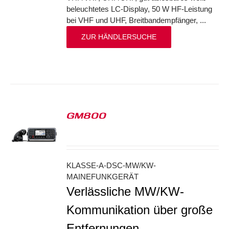
beleuchtetes LC-Display, 50 W HF-Leistung
bei VHF und UHF, Breitbandempfänger, ...
ZUR HÄNDLERSUCHE
GM800
S
KLASSE-A-DSC-MW/KW-
MAINEFUNKGERÄT
Verlässliche MW/KW-
Kommunikation über große
Entfernungen