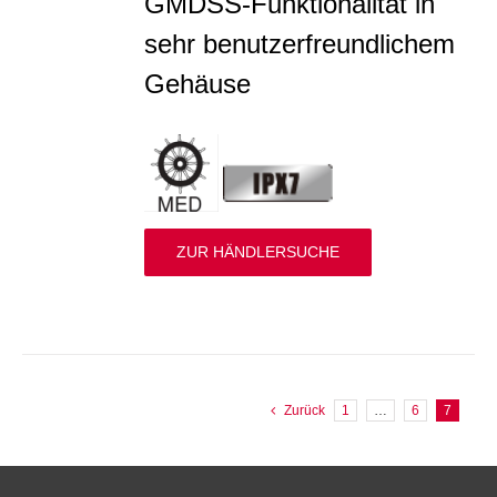
GMDSS-Funktionalität in
sehr benutzerfreundlichem
Gehäuse
ZUR HÄNDLERSUCHE
Zurück
1
…
6
7