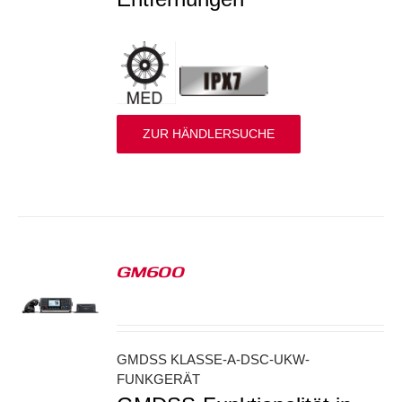
ZUR HÄNDLERSUCHE
GM600
S
GMDSS KLASSE-A-DSC-UKW-
FUNKGERÄT