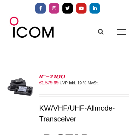
Zum
Inhalt
Facebook
Instagram
X
YouTube
LinkedIn
springen
IC-7100
€
1.579,69
UVP inkl. 19 % MwSt.
S
KW/VHF/UHF-Allmode-
Transceiver