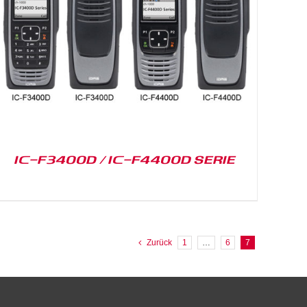
IC-F3400D / IC-F4400D SERIE
Zurück
1
…
6
7