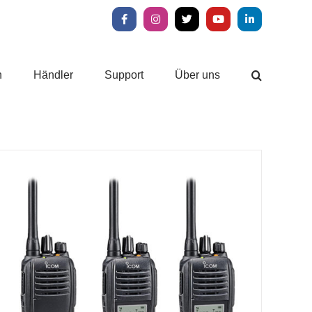
Facebook
Instagram
X
YouTube
LinkedIn
n
Händler
Support
Über uns