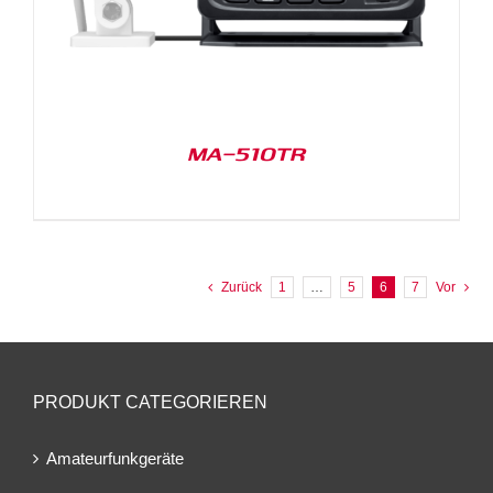
MA-510TR
Zurück
1
…
5
6
7
Vor
PRODUKT CATEGORIEREN
Amateurfunkgeräte