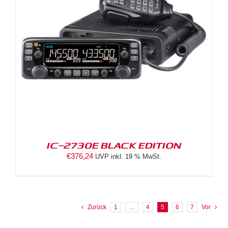
IC-2730E BLACK EDITION
€
376,24
UVP inkl. 19 % MwSt.
Zurück
1
…
4
5
6
7
Vor