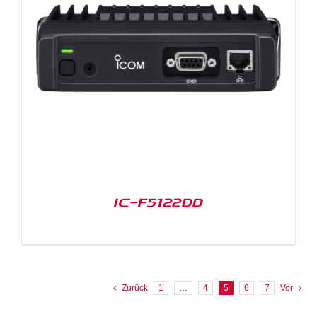
IC-F5122DD
Zurück
1
…
4
5
6
7
Vor