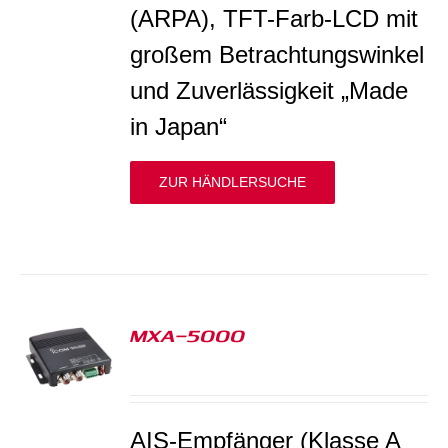
(ARPA), TFT-Farb-LCD mit
großem Betrachtungswinkel
und Zuverlässigkeit „Made
in Japan“
ZUR HÄNDLERSUCHE
MXA-5000
S
AIS-Empfänger (Klasse A