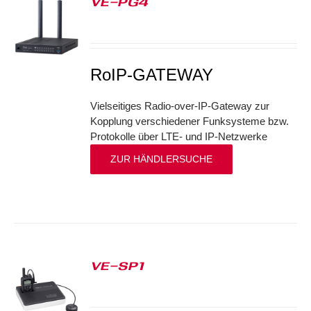
VE-PG4
S
RoIP-GATEWAY
Vielseitiges Radio-over-IP-Gateway zur
Kopplung verschiedener Funksysteme bzw.
Protokolle über LTE- und IP-Netzwerke
ZUR HÄNDLERSUCHE
VE-SP1
S