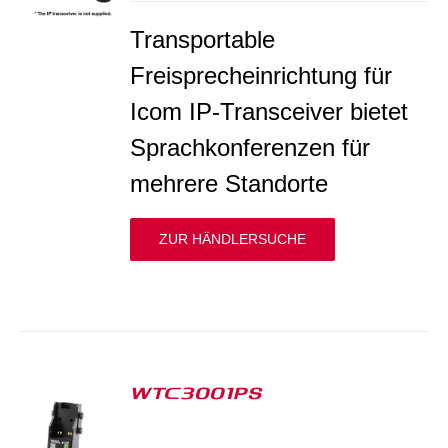
Transportable
Freisprecheinrichtung für
Icom IP-Transceiver bietet
Sprachkonferenzen für
mehrere Standorte
ZUR HÄNDLERSUCHE
WTC3001PS
S