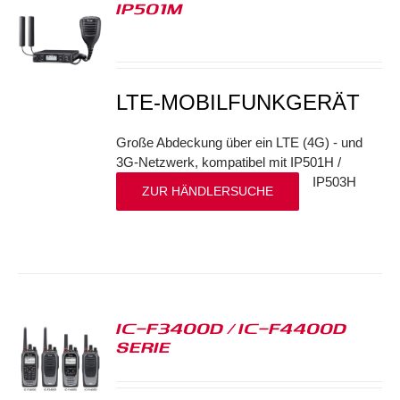
IP501M
S
LTE-MOBILFUNKGERÄT
Große Abdeckung über ein LTE (4G) - und
3G-Netzwerk, kompatibel mit IP501H /
IP503H
ZUR HÄNDLERSUCHE
IC-F3400D / IC-F4400D
SERIE
S