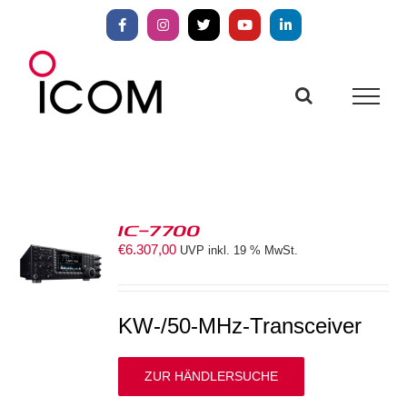
Zum
Inhalt
Facebook
Instagram
X
YouTube
LinkedIn
springen
IC-7700
€
6.307,00
UVP inkl. 19 % MwSt.
S
KW-/50-MHz-Transceiver
ZUR HÄNDLERSUCHE