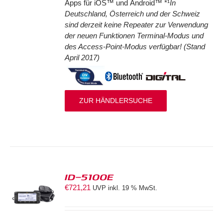
Apps für iOS™ und Android™ *¹
In
Deutschland, Österreich und der Schweiz
sind derzeit keine Repeater zur Verwendung
der neuen Funktionen Terminal-Modus und
des Access-Point-Modus verfügbar! (Stand
April 2017)
ZUR HÄNDLERSUCHE
ID-5100E
€
721,21
UVP inkl. 19 % MwSt.
S