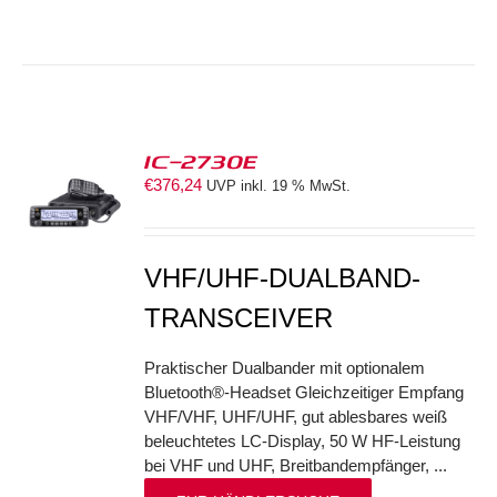
IC-2730E
€
376,24
UVP inkl. 19 % MwSt.
S
VHF/UHF-DUALBAND-
TRANSCEIVER
Praktischer Dualbander mit optionalem
Bluetooth®-Headset Gleichzeitiger Empfang
VHF/VHF, UHF/UHF, gut ablesbares weiß
beleuchtetes LC-Display, 50 W HF-Leistung
bei VHF und UHF, Breitbandempfänger, ...