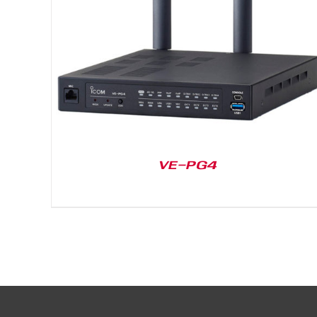
DETAILS
VE-PG4