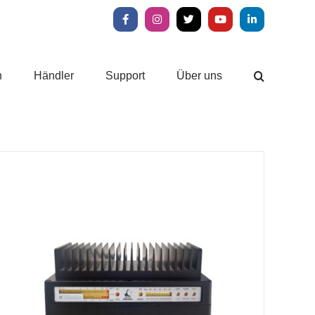
Facebook
Instagram
X
YouTube
LinkedIn
n
Händler
Support
Über uns