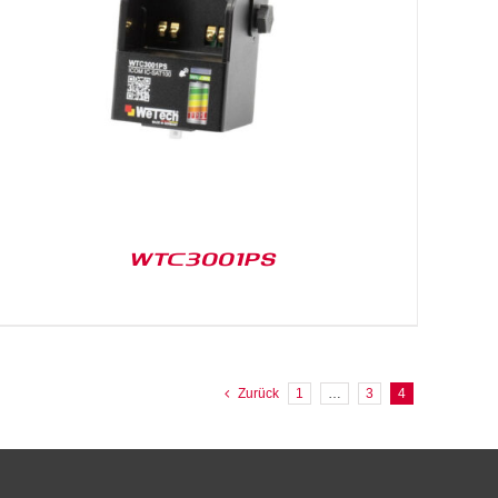
WTC3001PS
Zurück
1
…
3
4