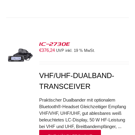
IC-2730E
€
376,24
UVP inkl. 19 % MwSt.
S
VHF/UHF-DUALBAND-
TRANSCEIVER
Praktischer Dualbander mit optionalem
Bluetooth®-Headset Gleichzeitiger Empfang
VHF/VHF, UHF/UHF, gut ablesbares weiß
beleuchtetes LC-Display, 50 W HF-Leistung
bei VHF und UHF, Breitbandempfänger, ...