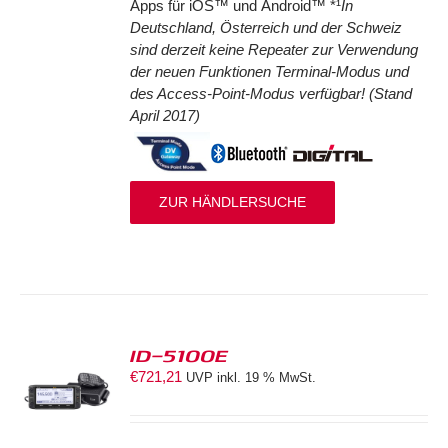
Apps für iOS™ und Android™ *¹
In
Deutschland, Österreich und der Schweiz
sind derzeit keine Repeater zur Verwendung
der neuen Funktionen Terminal-Modus und
des Access-Point-Modus verfügbar! (Stand
April 2017)
ZUR HÄNDLERSUCHE
ID-5100E
€
721,21
UVP inkl. 19 % MwSt.
S