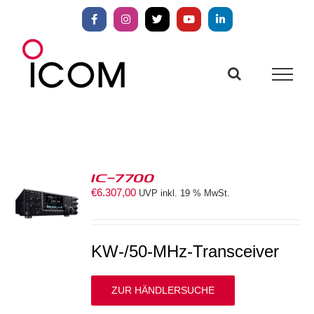
Zum
Inhalt
Facebook
Instagram
X
YouTube
LinkedIn
springen
IC-7700
€
6.307,00
UVP inkl. 19 % MwSt.
S
KW-/50-MHz-Transceiver
ZUR HÄNDLERSUCHE