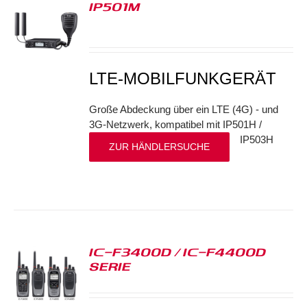
IP501M
S
LTE-MOBILFUNKGERÄT
Große Abdeckung über ein LTE (4G) - und
3G-Netzwerk, kompatibel mit IP501H /
IP503H
ZUR HÄNDLERSUCHE
IC-F3400D / IC-F4400D
SERIE
S