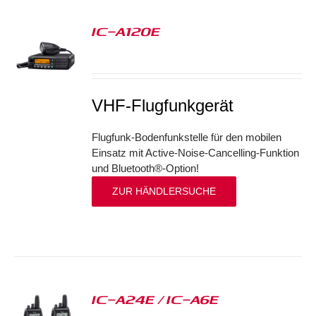
IC-A120E
S
VHF-Flugfunkgerät
Flugfunk-Bodenfunkstelle für den mobilen
Einsatz mit Active-Noise-Cancelling-Funktion
und Bluetooth®-Option!
ZUR HÄNDLERSUCHE
IC-A24E / IC-A6E