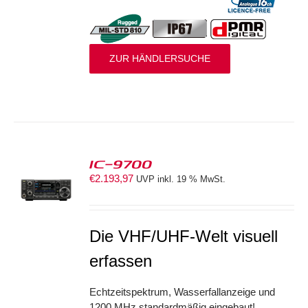
ZUR HÄNDLERSUCHE
IC-9700
€
2.193,97
UVP inkl. 19 % MwSt.
S
Die VHF/UHF-Welt visuell
erfassen
Echtzeitspektrum, Wasserfallanzeige und
1200 MHz standardmäßig eingebaut!