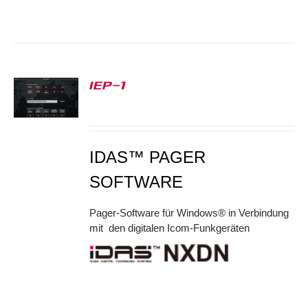
IEP-1
S
IDAS™ PAGER
SOFTWARE
Pager-Software für Windows® in Verbindung
mit den digitalen Icom-Funkgeräten