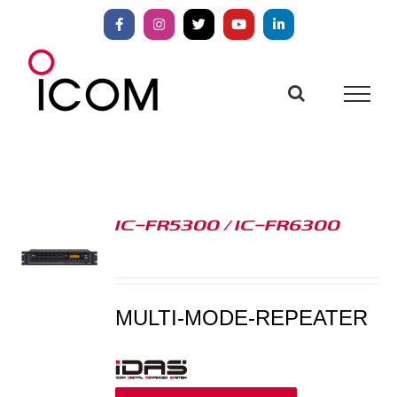
Zum
Inhalt
Facebook
Instagram
X
YouTube
LinkedIn
springen
IC-FR5300 / IC-FR6300
S
MULTI-MODE-REPEATER