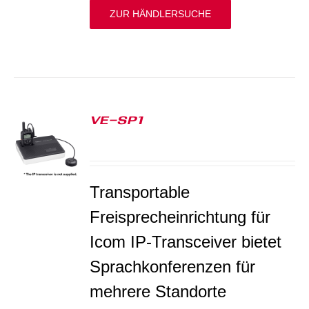
ZUR HÄNDLERSUCHE
VE-SP1
S
Transportable
Freisprecheinrichtung für
Icom IP-Transceiver bietet
Sprachkonferenzen für
mehrere Standorte