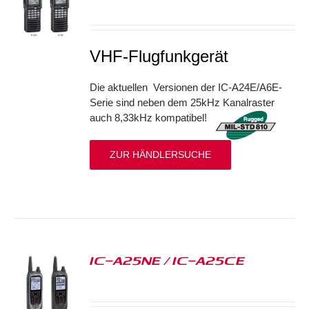
S
VHF-Flugfunkgerät
Die aktuellen Versionen der IC-A24E/A6E-
Serie sind neben dem 25kHz Kanalraster
auch 8,33kHz kompatibel!
ZUR HÄNDLERSUCHE
IC-A25NE / IC-A25CE
S