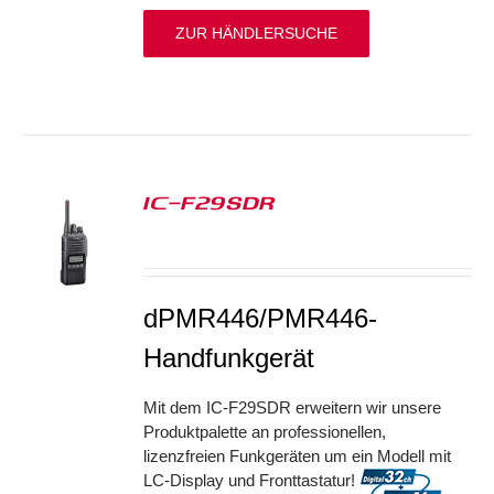
ZUR HÄNDLERSUCHE
IC-F29SDR
S
dPMR446/PMR446-
Handfunkgerät
Mit dem IC-F29SDR erweitern wir unsere
Produktpalette an professionellen,
lizenzfreien Funkgeräten um ein Modell mit
LC-Display und Fronttastatur!