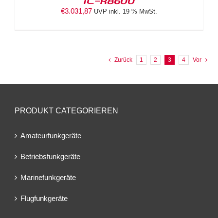
IC-R8600
€
3.031,87
UVP inkl. 19 % MwSt.
Zurück
1
2
3
4
Vor
PRODUKT CATEGORIEREN
Amateurfunkgeräte
Betriebsfunkgeräte
Marinefunkgeräte
Flugfunkgeräte