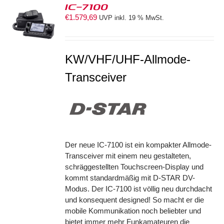
IC-7100
€
1.579,69
UVP inkl. 19 % MwSt.
S
KW/VHF/UHF-Allmode-
Transceiver
Der neue IC-7100 ist ein kompakter Allmode-
Transceiver mit einem neu gestalteten,
schräggestellten Touchscreen-Display und
kommt standardmäßig mit D-STAR DV-
Modus. Der IC-7100 ist völlig neu durchdacht
und konsequent designed! So macht er die
mobile Kommunikation noch beliebter und
bietet immer mehr Funkamateuren die