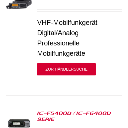
S
VHF-Mobilfunkgerät
Digital/Analog
Professionelle
Mobilfunkgeräte
ZUR HÄNDLERSUCHE
IC-F5400D / IC-F6400D
SERIE
S