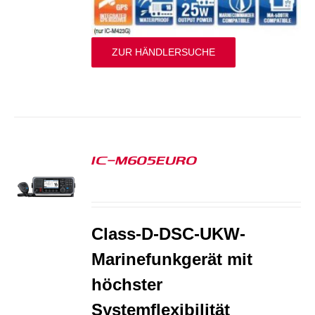
ZUR HÄNDLERSUCHE
IC-M605EURO
S
Class-D-DSC-UKW-
Marinefunkgerät mit
höchster
Systemflexibilität