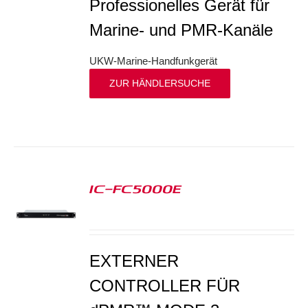
Professionelles Gerät für
Marine- und PMR-Kanäle
UKW-Marine-Handfunkgerät
ZUR HÄNDLERSUCHE
IC-FC5000E
S
EXTERNER
CONTROLLER FÜR