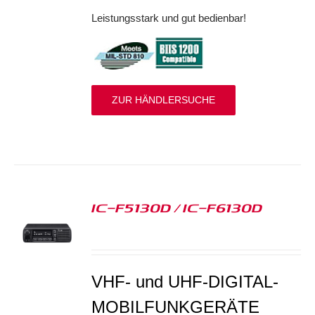
Leistungsstark und gut bedienbar!
ZUR HÄNDLERSUCHE
IC-F5130D / IC-F6130D
S
VHF- und UHF-DIGITAL-
MOBILFUNKGERÄTE