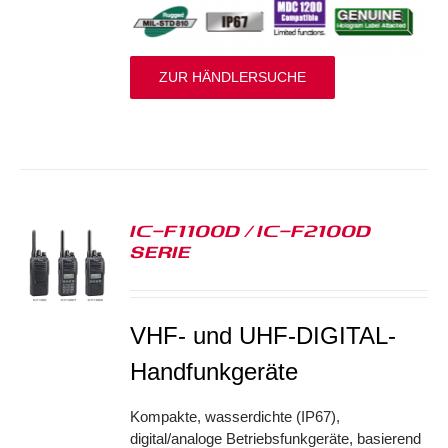
ZUR HÄNDLERSUCHE
IC-F1100D / IC-F2100D
SERIE
S
VHF- und UHF-DIGITAL-
Handfunkgeräte
Kompakte, wasserdichte (IP67),
digital/analoge Betriebsfunkgeräte, basierend