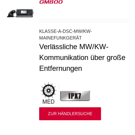
GM800
S
KLASSE-A-DSC-MW/KW-
MAINEFUNKGERÄT
Verlässliche MW/KW-
Kommunikation über große
Entfernungen
ZUR HÄNDLERSUCHE