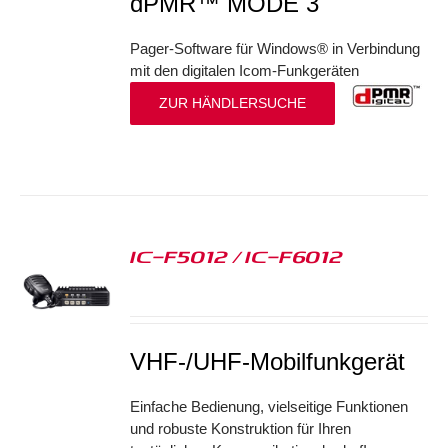
dPMR™ MODE 3
Pager-Software für Windows® in Verbindung
mit den digitalen Icom-Funkgeräten
ZUR HÄNDLERSUCHE
IC-F5012 / IC-F6012
S
VHF-/UHF-Mobilfunkgerät
Einfache Bedienung, vielseitige Funktionen
und robuste Konstruktion für Ihren