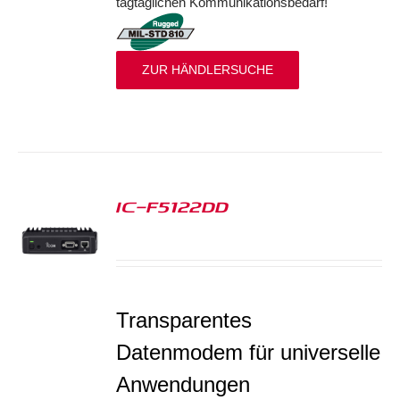
tagtäglichen Kommunikationsbedarf!
ZUR HÄNDLERSUCHE
IC-F5122DD
S
Transparentes
Datenmodem für universelle
Anwendungen