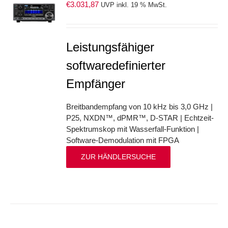
€
3.031,87
UVP inkl. 19 % MwSt.
S
Leistungsfähiger
softwaredefinierter
Empfänger
Breitbandempfang von 10 kHz bis 3,0 GHz |
P25, NXDN™, dPMR™, D-STAR | Echtzeit-
Spektrumskop mit Wasserfall-Funktion |
Software-Demodulation mit FPGA
ZUR HÄNDLERSUCHE