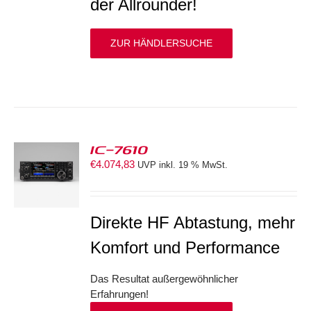
der Allrounder!
ZUR HÄNDLERSUCHE
IC-7610
€
4.074,83
UVP inkl. 19 % MwSt.
S
Direkte HF Abtastung, mehr
Komfort und Performance
Das Resultat außergewöhnlicher
Erfahrungen!