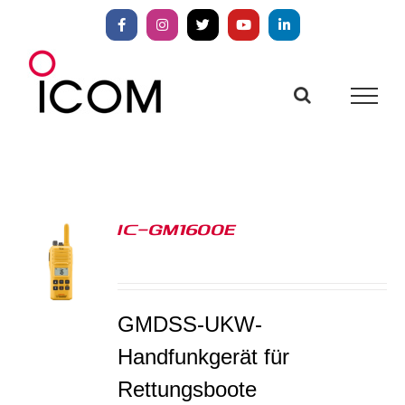
Zum
Inhalt
Facebook
Instagram
X
YouTube
LinkedIn
springen
IC-GM1600E
S
GMDSS-UKW-
Handfunkgerät für
Rettungsboote