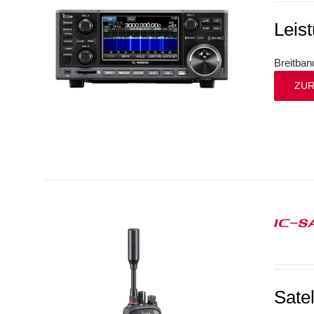
Leis
Breitba
ZUR
IC-S
Sate