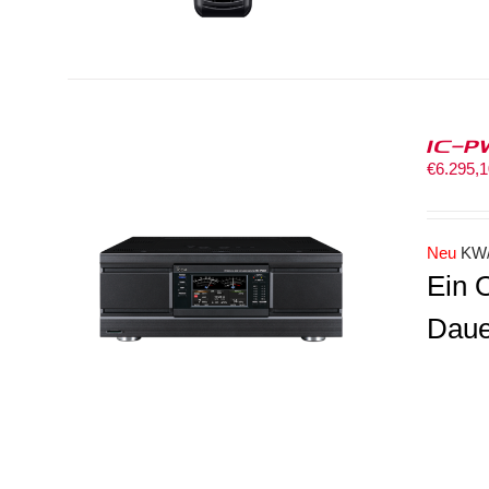
IC-P
€
6.295,
Neu
KW/
Ein 
Daue