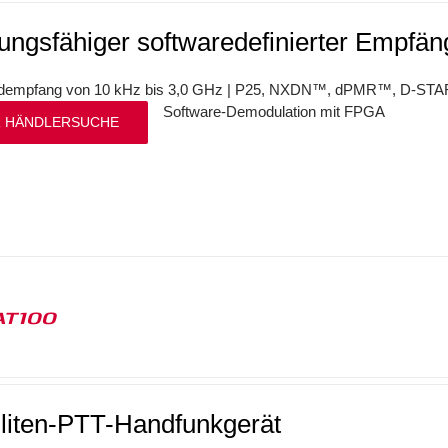
tungsfähiger softwaredefinierter Empfän
ndempfang von 10 kHz bis 3,0 GHz | P25, NXDN™, dPMR™, D-STAR | 
Software-Demodulation mit FPGA
 HÄNDLERSUCHE
AT100
lliten-PTT-Handfunkgerät