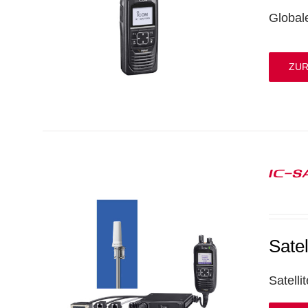
Global
ZUR
IC-S
Sate
Satell