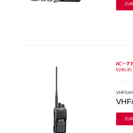
ZUR
IC-T
€
240,45
VHF/UH
VHF
ZUR