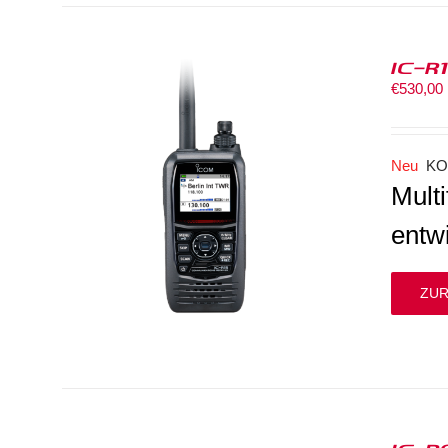
IC-R
€
530,00
Neu
KO
Mult
entw
ZUR