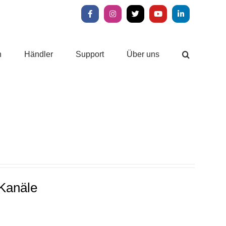
Facebook
Instagram
X
YouTube
LinkedIn
n
Händler
Support
Über uns
-Kanäle