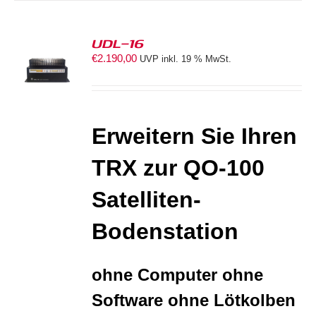
UDL-16
€
2.190,00
UVP inkl. 19 % MwSt.
ORB
S
Erweitern Sie Ihren
TRX zur
QO-100
Satelliten-
Bodenstation
ohne Computer ohne
Software ohne Lötkolben