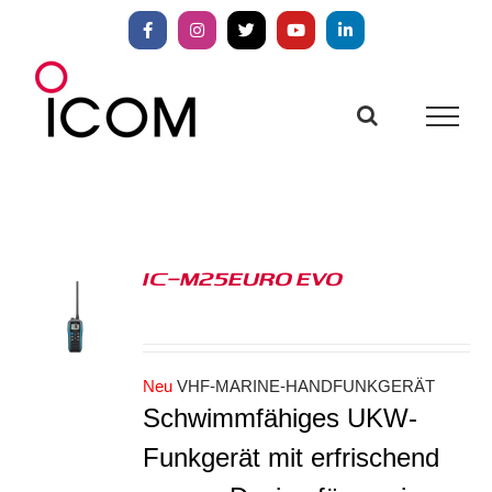
Zum
Inhalt
Facebook
Instagram
X
YouTube
LinkedIn
springen
IC-M25EURO EVO
S
Neu
VHF-MARINE-HANDFUNKGERÄT
Schwimmfähiges UKW-
Funkgerät mit erfrischend