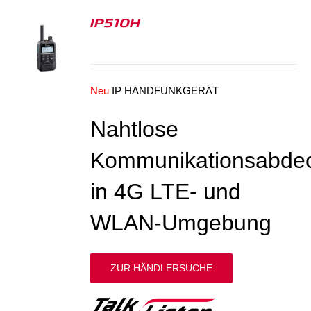
IP510H
S
Neu
IP HANDFUNKGERÄT
Nahtlose
Kommunikationsabde
in 4G LTE- und
WLAN-Umgebung
ZUR HÄNDLERSUCHE