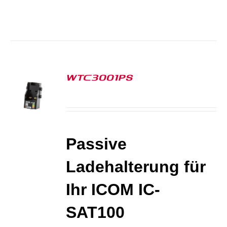
WTC3001PS
S
Passive
Ladehalterung für
Ihr ICOM IC-
SAT100