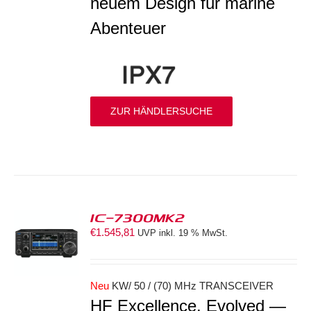
neuem Design für marine
Abenteuer
ZUR HÄNDLERSUCHE
IC-7300MK2
€
1.545,81
UVP inkl. 19 % MwSt.
ORB
S
Neu
KW/ 50 / (70) MHz TRANSCEIVER
HF Excellence, Evolved —