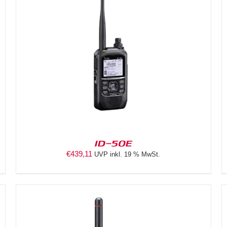
DETAILS
ID-50E
€
439,11
UVP inkl. 19 % MwSt.