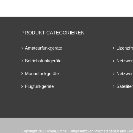
PRODUKT CATEGORIEREN
Amateurfunkgeräte
Lizenzfr
Betriebsfunkgeräte
Netzwer
Marinefunkgeräte
Netzwer
Flugfunkgeräte
Satellit
Copyright 2023 IcomEurope | Umgesetzt von
Internetagentur aus Le