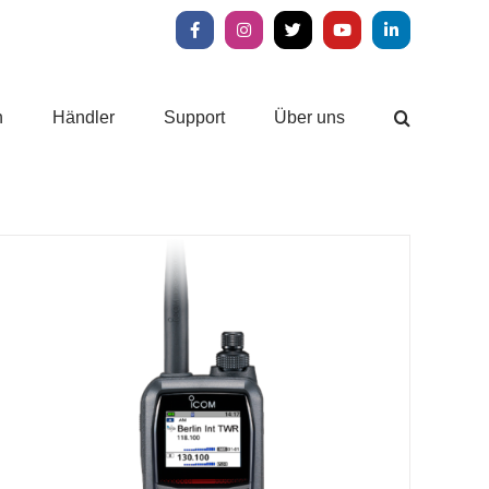
Facebook
Instagram
X
YouTube
LinkedIn
n
Händler
Support
Über uns