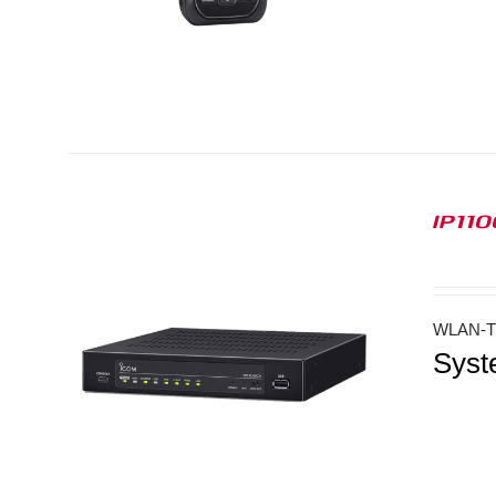
IP11
WLAN-Tr
Syst