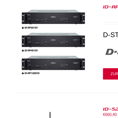
ID-R
D-ST
ZUR
ID-5
€
660,40