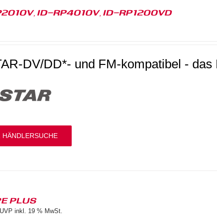
P2010V, ID-RP4010V, ID-RP1200VD
AR-DV/DD*- und FM-kompatibel - das D
 HÄNDLERSUCHE
2E PLUS
UVP inkl. 19 % MwSt.