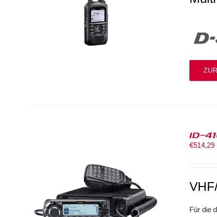
ZUR
ID-4
€
514,29
VHF
Für die 