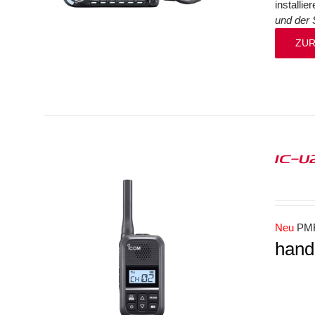
installi
und der 
ZUR
IC-U
Neu
PMR
hand