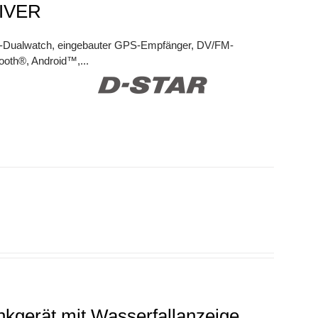
IVER
DV-Dualwatch, eingebauter GPS-Empfänger, DV/FM-
ooth®, Android™,...
nkgerät mit Wasserfallanzeige