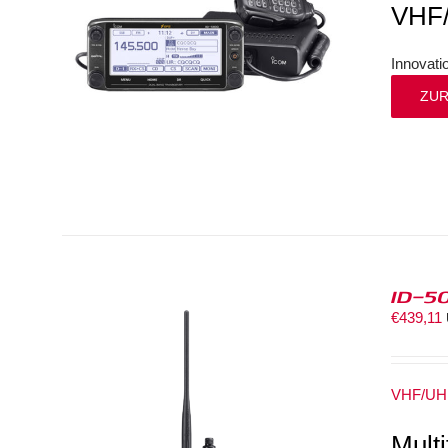
VHF
Innovat
ZUR
ID-5
€
439,11
VHF/UH
Mult