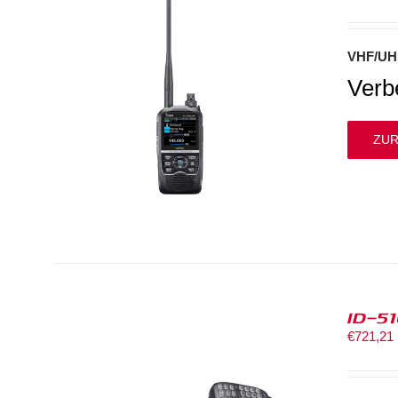
VHF/UH
Verbe
ZUR
ID-5
€
721,21