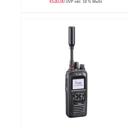
€
530,00
UVP inkl. 19 % MwSt.
DETAILS