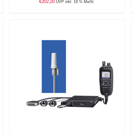
€
202,20
UVP inkl. 19 % MwSt.
DETAILS