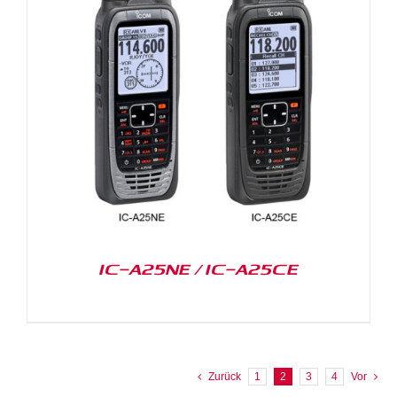
IC-A25NE / IC-A25CE
Zurück
1
2
3
4
Vor