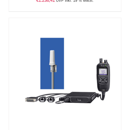
€
1.236,41
UVP inkl. 19 % MwSt.