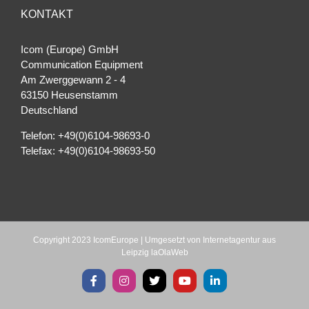
KONTAKT
Icom (Europe) GmbH
Communication Equipment
Am Zwerggewann 2 ‐ 4
63150 Heusenstamm
Deutschland
Telefon: +49(0)6104-98693-0
Telefax: +49(0)6104-98693-50
Copyright 2023 IcomEurope | Umgesetzt von
Internetagentur aus
Leipzig laOlaWeb
Facebook
Instagram
X
YouTube
LinkedIn