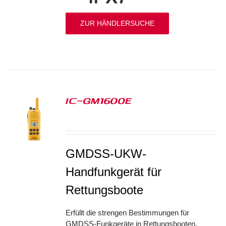
ZUR HÄNDLERSUCHE
IC-GM1600E
S
GMDSS-UKW-
Handfunkgerät für
Rettungsboote
Erfüllt die strengen Bestimmungen für
GMDSS-Funkgeräte in Rettungsbooten.