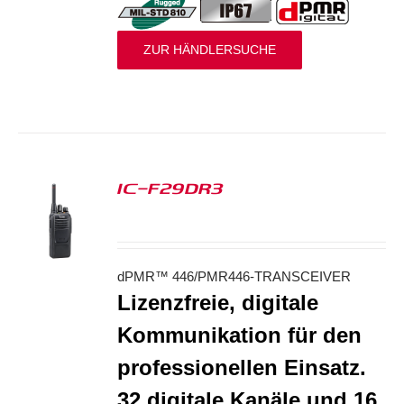
ZUR HÄNDLERSUCHE
IC-F29DR3
S
dPMR™ 446/PMR446-TRANSCEIVER
Lizenzfreie, digitale
Kommunikation für den
professionellen Einsatz.
32 digitale Kanäle und 16