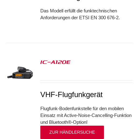
Das Modell erfüllt die funktechnischen
Anforderungen der ETSI EN 300 676-2.
IC-A120E
S
VHF-Flugfunkgerät
Flugfunk-Bodenfunkstelle für den mobilen
Einsatz mit Active-Noise-Cancelling-Funktion
und Bluetooth®-Option!
ZUR HÄNDLERSUCHE