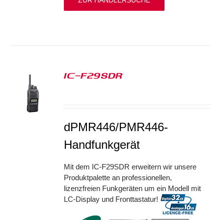
ZUR HÄNDLERSUCHE
IC-F29SDR
S
dPMR446/PMR446-
Handfunkgerät
Mit dem IC-F29SDR erweitern wir unsere
Produktpalette an professionellen,
lizenzfreien Funkgeräten um ein Modell mit
LC-Display und Fronttastatur!