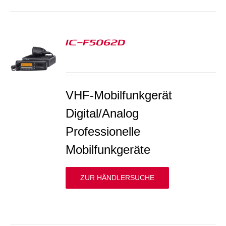
IC-F5062D
S
VHF-Mobilfunkgerät
Digital/Analog
Professionelle
Mobilfunkgeräte
ZUR HÄNDLERSUCHE