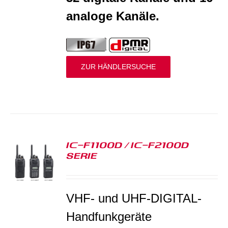
analoge Kanäle.
ZUR HÄNDLERSUCHE
IC-F1100D / IC-F2100D
SERIE
S
VHF- und UHF-DIGITAL-
Handfunkgeräte