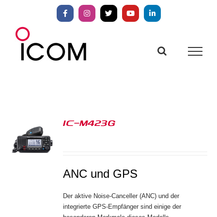
Zum
Inhalt
Facebook
Instagram
X
YouTube
LinkedIn
springen
IC-M423G
S
ANC und GPS
Der aktive Noise-Canceller (ANC) und der
integrierte GPS-Empfänger sind einige der