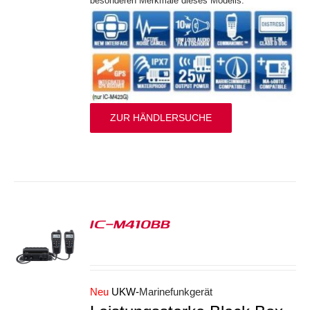
besonderen Merkmale dieses Modells.
ZUR HÄNDLERSUCHE
IC-M410BB
S
Neu
UKW-
Marinefunkgerät