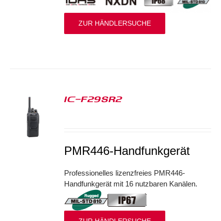
ZUR HÄNDLERSUCHE
IC-F29SR2
S
PMR446-Handfunkgerät
Professionelles lizenzfreies PMR446-
Handfunkgerät mit 16 nutzbaren Kanälen.