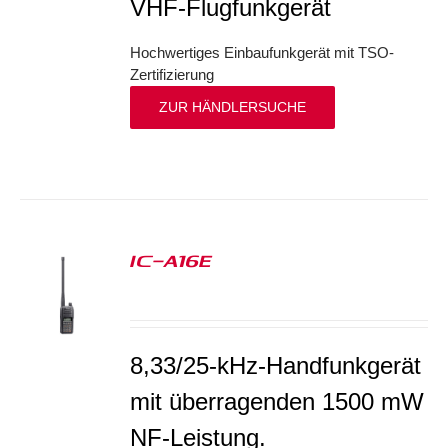
VHF-Flugfunkgerät
Hochwertiges Einbaufunkgerät mit TSO-
Zertifizierung
ZUR HÄNDLERSUCHE
IC-A16E
S
8,33/25-kHz-Handfunkgerät
mit überragenden 1500 mW
NF-Leistung.