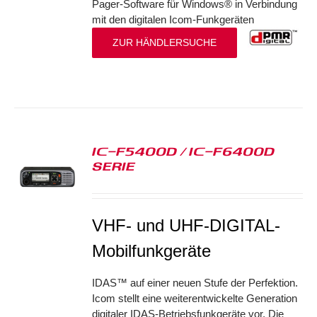
Pager-Software für Windows® in Verbindung
mit den digitalen Icom-Funkgeräten
ZUR HÄNDLERSUCHE
IC-F5400D / IC-F6400D
SERIE
S
VHF- und UHF-DIGITAL-
Mobilfunkgeräte
IDAS™ auf einer neuen Stufe der Perfektion.
Icom stellt eine weiterentwickelte Generation
digitaler IDAS-Betriebsfunkgeräte vor. Die