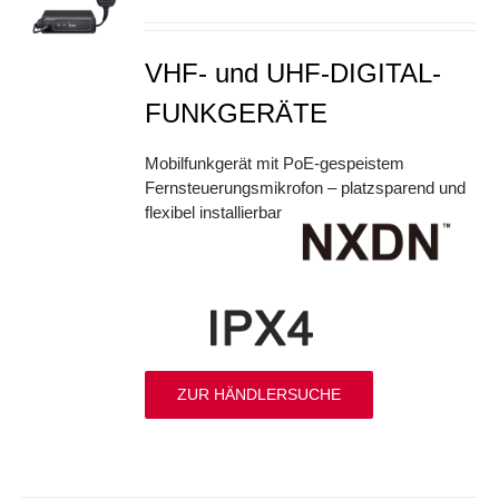
S
VHF- und UHF-DIGITAL-
FUNKGERÄTE
Mobilfunkgerät mit PoE-gespeistem
Fernsteuerungsmikrofon – platzsparend und
flexibel installierbar
ZUR HÄNDLERSUCHE