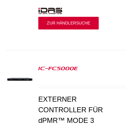
ZUR HÄNDLERSUCHE
IC-FC5000E
S
EXTERNER
CONTROLLER FÜR
dPMR™ MODE 3