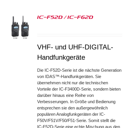
IC-F52D / IC-F62D
S
VHF- und UHF-DIGITAL-
Handfunkgeräte
Die IC-F52D-Serie ist die nächste Generation
von IDAS™-Handfunkgeräten. Sie
übernehmen nicht nur die technischen
Vorteile der IC-F3400D-Serie, sondern bieten
darüber hinaus eine Reihe von
Verbesserungen. In Größe und Bedienung
entsprechen sie den außergewöhnlich
populären Analogfunkgeräten der IC-
F50V/F51V/F50/F51-Serie. Somit stellt die
IC-F52D-Serie eine echte Mischung aus den