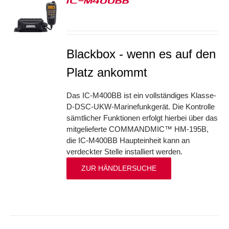
IC-M400BB
S
Blackbox - wenn es auf den
Platz ankommt
Das IC-M400BB ist ein vollständiges Klasse-
D-DSC-UKW-Marinefunkgerät. Die Kontrolle
sämtlicher Funktionen erfolgt hierbei über das
mitgelieferte COMMANDMIC™ HM-195B,
die IC-M400BB Haupteinheit kann an
verdeckter Stelle installiert werden.
ZUR HÄNDLERSUCHE