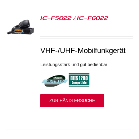
IC-F5022 / IC-F6022
S
VHF-/UHF-Mobilfunkgerät
Leistungsstark und gut bedienbar!
ZUR HÄNDLERSUCHE