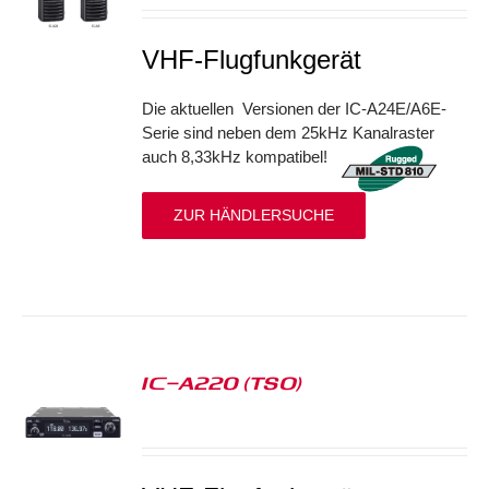
VHF-Flugfunkgerät
Die aktuellen Versionen der IC-A24E/A6E-
Serie sind neben dem 25kHz Kanalraster
auch 8,33kHz kompatibel!
ZUR HÄNDLERSUCHE
IC-A220 (TSO)
S