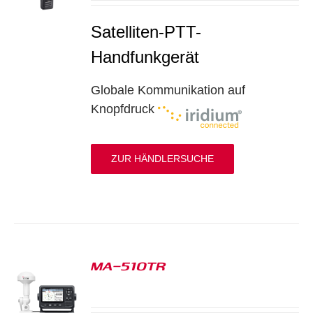
Satelliten-PTT-
Handfunkgerät
Globale Kommunikation auf
Knopfdruck
ZUR HÄNDLERSUCHE
MA-510TR
S