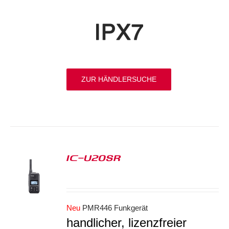
ZUR HÄNDLERSUCHE
IC-U20SR
S
Neu
PMR446 Funkgerät
handlicher, lizenzfreier