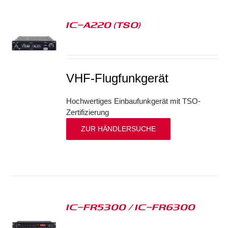
IC-A220 (TSO)
S
VHF-Flugfunkgerät
Hochwertiges Einbaufunkgerät mit TSO-
Zertifizierung
ZUR HÄNDLERSUCHE
IC-FR5300 / IC-FR6300
S