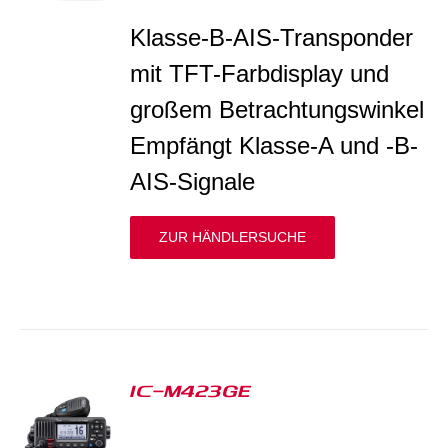
Klasse-B-AIS-Transponder
mit TFT-Farbdisplay und
großem Betrachtungswinkel
Empfängt Klasse-A und -B-
AIS-Signale
ZUR HÄNDLERSUCHE
IC-M423GE
S