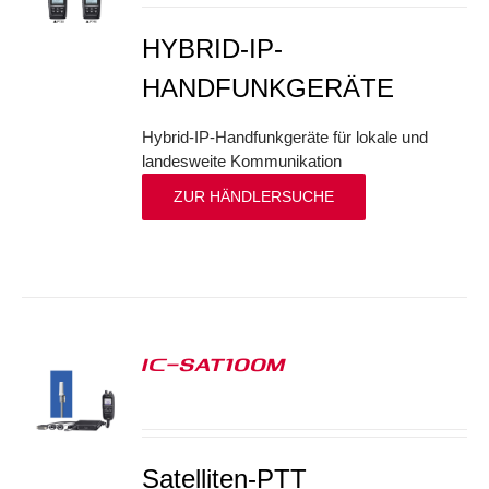
HYBRID-IP-
HANDFUNKGERÄTE
Hybrid-IP-Handfunkgeräte für lokale und
landesweite Kommunikation
ZUR HÄNDLERSUCHE
IC-SAT100M
S
Satelliten-PTT