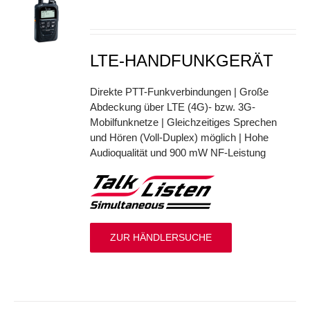
S
LTE-HANDFUNKGERÄT
Direkte PTT-Funkverbindungen | Große
Abdeckung über LTE (4G)- bzw. 3G-
Mobilfunknetze | Gleichzeitiges Sprechen
und Hören (Voll-Duplex) möglich | Hohe
Audioqualität und 900 mW NF-Leistung
ZUR HÄNDLERSUCHE