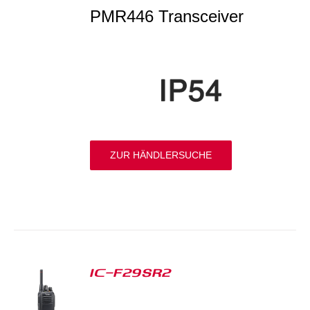
PMR446 Transceiver
ZUR HÄNDLERSUCHE
IC-F29SR2
S