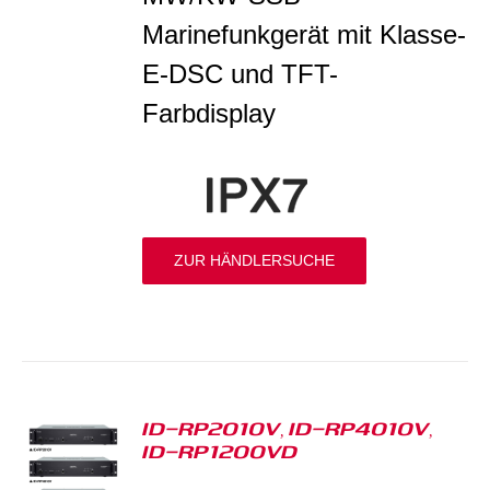
Marinefunkgerät mit Klasse-
E-DSC und TFT-
Farbdisplay
ZUR HÄNDLERSUCHE
ID-RP2010V, ID-RP4010V,
ID-RP1200VD
S