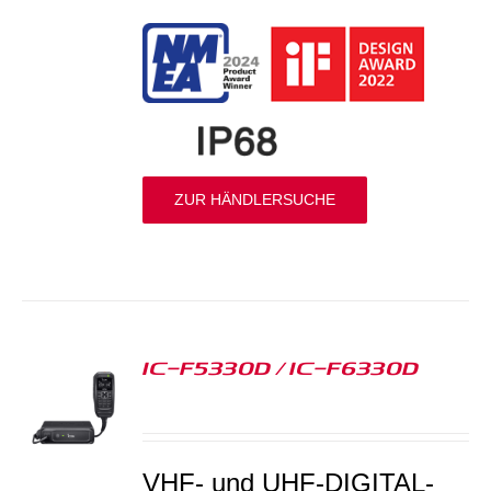
ZUR HÄNDLERSUCHE
IC-F5330D / IC-F6330D
S
VHF- und UHF-DIGITAL-