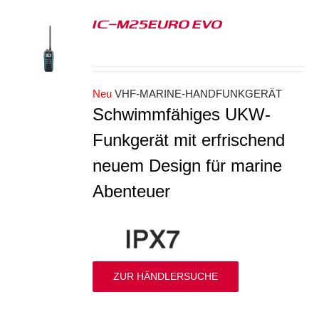
IC-M25EURO EVO
S
Neu
VHF-MARINE-HANDFUNKGERÄT
Schwimmfähiges UKW-
Funkgerät mit erfrischend
neuem Design für marine
Abenteuer
ZUR HÄNDLERSUCHE