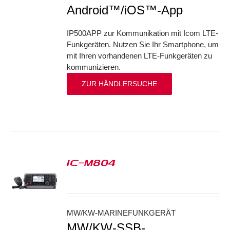
Android™/iOS™-App
IP500APP zur Kommunikation mit Icom LTE-
Funkgeräten. Nutzen Sie Ihr Smartphone, um
mit Ihren vorhandenen LTE-Funkgeräten zu
kommunizieren.
ZUR HÄNDLERSUCHE
IC-M804
S
MW/KW-MARINEFUNKGERÄT
MW/KW-SSB-