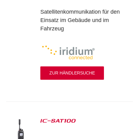
Satellitenkommunikation für den
Einsatz im Gebäude und im
Fahrzeug
ZUR HÄNDLERSUCHE
IC-SAT100
S