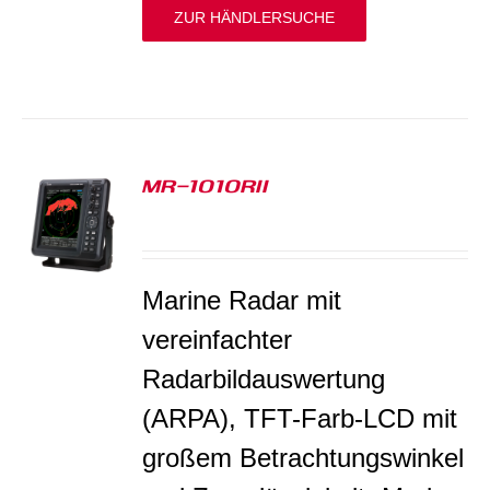
ZUR HÄNDLERSUCHE
MR-1010RII
S
Marine Radar mit
v
ereinfachter
Radarbildauswertung
(ARPA), TFT-Farb-LCD mit
großem Betrachtungswinkel