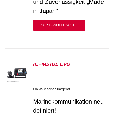
und Zuverlässigkeit „Made
in Japan“
ZUR HÄNDLERSUCHE
IC-M510E EVO
S
UKW-Marinefunkgerät
Marinekommunikation neu
definiert!