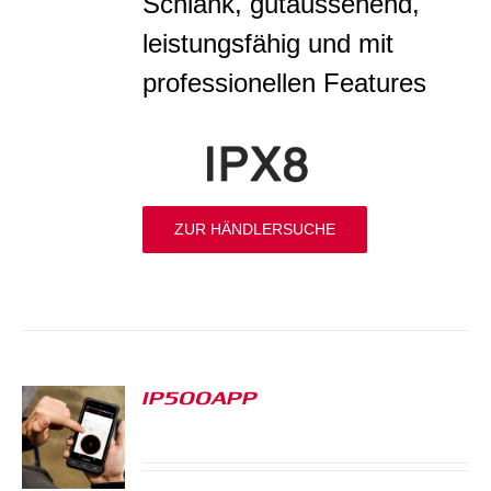
Schlank, gutaussehend,
leistungsfähig und mit
professionellen Features
ZUR HÄNDLERSUCHE
IP500APP
S