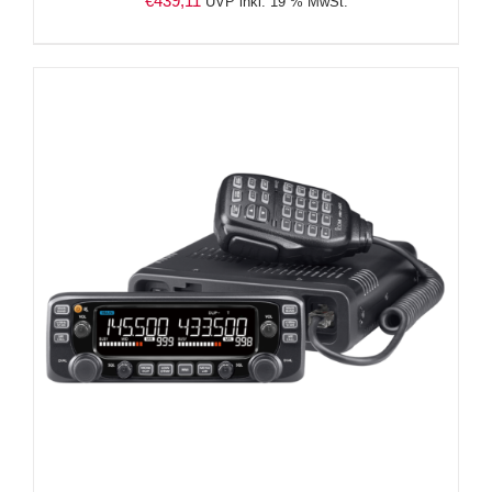
€
439,11
UVP inkl. 19 % MwSt.