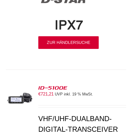
ZUR HÄNDLERSUCHE
ID-5100E
€
721,21
UVP inkl. 19 % MwSt.
S
VHF/UHF-DUALBAND-
DIGITAL-TRANSCEIVER