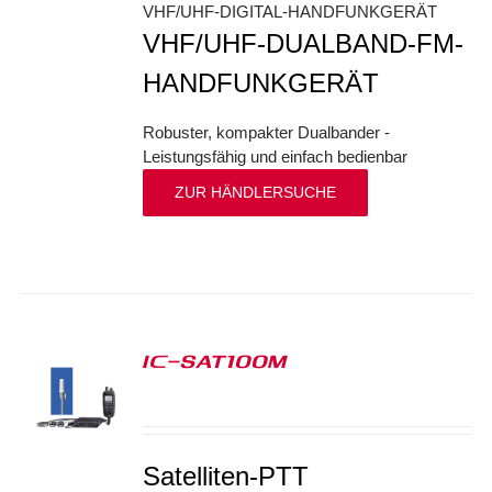
VHF/UHF-DIGITAL-HANDFUNKGERÄT
VHF/UHF-DUALBAND-FM-
HANDFUNKGERÄT
Robuster, kompakter Dualbander -
Leistungsfähig und einfach bedienbar
ZUR HÄNDLERSUCHE
IC-SAT100M
S
Satelliten-PTT