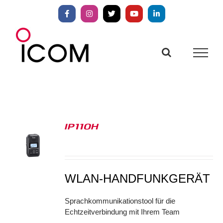
Zum
Inhalt
Facebook
Instagram
X
YouTube
LinkedIn
springen
IP110H
S
WLAN-HANDFUNKGERÄT
Sprachkommunikationstool für die
Echtzeitverbindung mit Ihrem Team