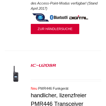
des Access-Point-Modus verfügbar! (Stand
April 2017)
ZUR HÄNDLERSUCHE
IC-U20SR
S
Neu
PMR446 Funkgerät
handlicher, lizenzfreier
PMR446 Transceiver