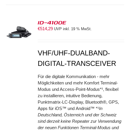
ID-4100E
€
514,29
UVP inkl. 19 % MwSt.
S
VHF/UHF-DUALBAND-
DIGITAL-TRANSCEIVER
Für die digitale Kommunikation - mehr
Möglichkeiten und mehr Komfort Terminal-
Modus und Access-Point-Modus*¹, flexibel
zu installieren, intuitive Bedienung,
Punktmatrix-LC-Display, Bluetooth®, GPS,
Apps für iOS™ und Android™ *¹
In
Deutschland, Österreich und der Schweiz
sind derzeit keine Repeater zur Verwendung
der neuen Funktionen Terminal-Modus und