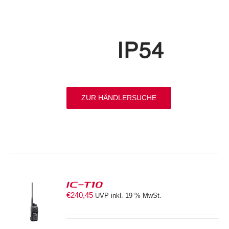
ZUR HÄNDLERSUCHE
IC-T10
€
240,45
UVP inkl. 19 % MwSt.
S