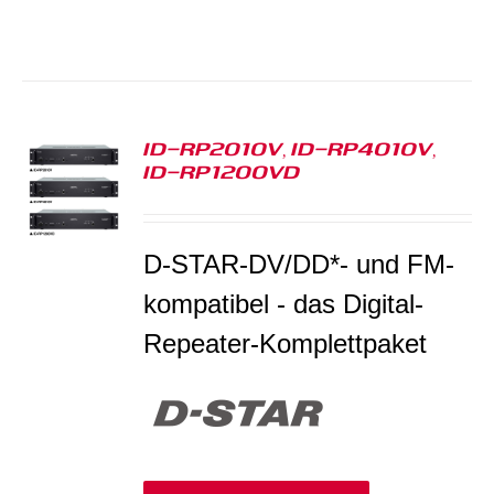
ID-RP2010V, ID-RP4010V,
ID-RP1200VD
S
D-STAR-DV/DD*- und FM-
kompatibel - das Digital-
Repeater-Komplettpaket