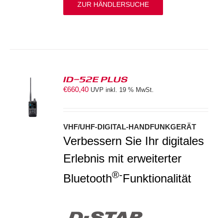
ZUR HÄNDLERSUCHE
ID-52E PLUS
€
660,40
UVP inkl. 19 % MwSt.
S
VHF/UHF-DIGITAL-HANDFUNKGERÄT
Verbessern Sie Ihr digitales
Erlebnis mit erweiterter
®-
Bluetooth
Funktionalität