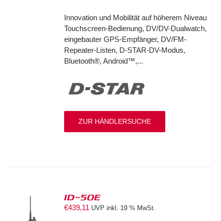
Innovation und Mobilität auf höherem Niveau
Touchscreen-Bedienung, DV/DV-Dualwatch,
eingebauter GPS-Empfänger, DV/FM-
Repeater-Listen, D-STAR-DV-Modus,
Bluetooth®, Android™,...
ZUR HÄNDLERSUCHE
ID-50E
€
439,11
UVP inkl. 19 % MwSt.
S