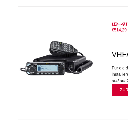
ID-4
€
514,29
VHF
Für die 
installi
und der 
ZUR