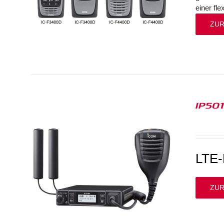
einer fl
ZUR
IP50
LTE
ZUR