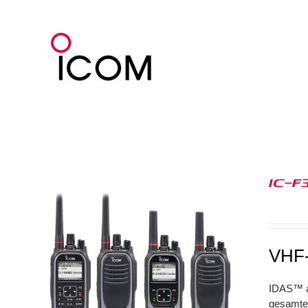
Zum
Inhalt
springen
IC-F
VHF-
IDAS™ au
gesamte 