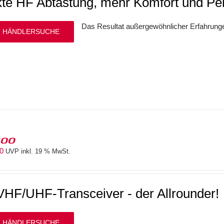
kte HF Abtastung, mehr Komfort und P
Das Resultat außergewöhnlicher Erfahrun
 HÄNDLERSUCHE
100
00
UVP inkl. 19 % MwSt.
HF/UHF-Transceiver - der Allrounder!
 HÄNDLERSUCHE