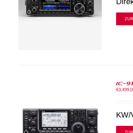
Dire
ZUR
IC-9
€
3.499,
KW/V
ZUR