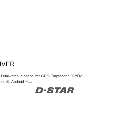
IVER
DV-Dualwatch, eingebauter GPS-Empfänger, DV/FM-
ooth®, Android™,...