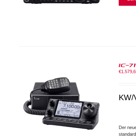
IC-7
€
1.579,
KW/V
Der neue
standard