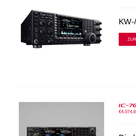
KW-/
ZUR
IC-7
€
4.074,