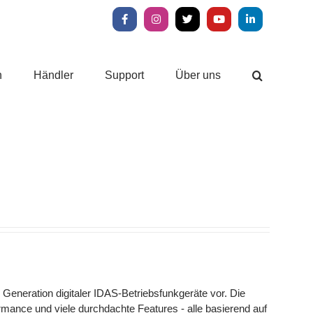
Facebook
Instagram
X
YouTube
LinkedIn
n
Händler
Support
Über uns
 Generation digitaler IDAS-Betriebsfunkgeräte vor. Die
mance und viele durchdachte Features - alle basierend auf