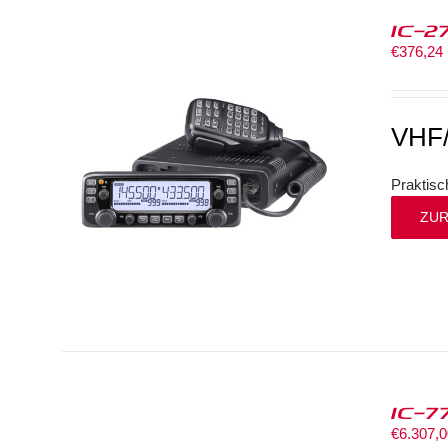
IC-2
€
376,24
VHF
Praktisc
ZUR
IC-7
€
6.307,