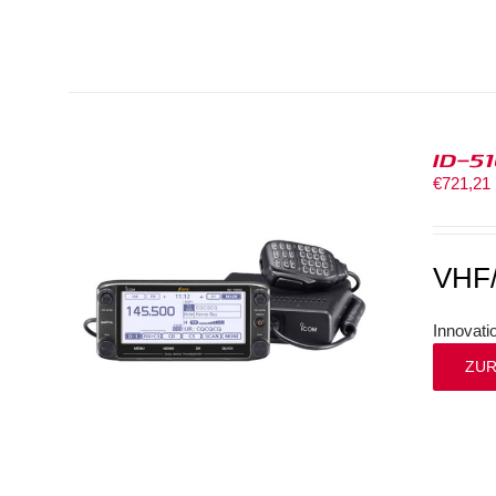
ID-5
€
721,21
VHF
Innovat
ZUR