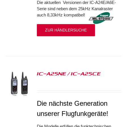
Die aktuellen Versionen der IC-A24E/A6E-
Serie sind neben dem 25kHz Kanalraster
auch 8,33kHz kompatibel!
ZUR HÄNDLERSUCHE
IC-A25NE / IC-A25CE
S
Die nächste Generation
unserer Flugfunkgeräte!
Die Modelle erfüllen die funktechnischen