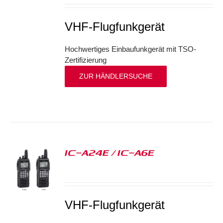
VHF-Flugfunkgerät
Hochwertiges Einbaufunkgerät mit TSO-
Zertifizierung
ZUR HÄNDLERSUCHE
IC-A24E / IC-A6E
S
VHF-Flugfunkgerät