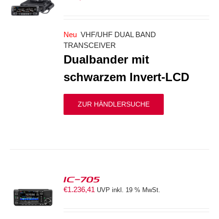
S
Neu
VHF/UHF DUAL BAND
TRANSCEIVER
Dualbander mit
schwarzem Invert-LCD
ZUR HÄNDLERSUCHE
IC-705
€
1.236,41
UVP inkl. 19 % MwSt.
S