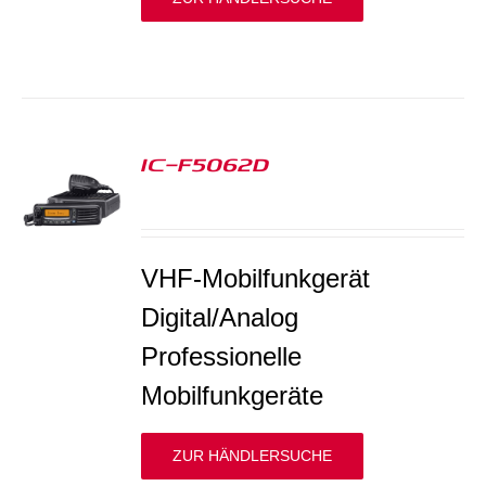
IC-F5062D
S
VHF-Mobilfunkgerät
Digital/Analog
Professionelle
Mobilfunkgeräte
ZUR HÄNDLERSUCHE