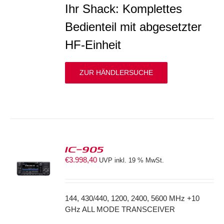
Ihr Shack: Komplettes
Bedienteil mit abgesetzter
HF-Einheit
ZUR HÄNDLERSUCHE
IC-905
€
3.998,40
UVP inkl. 19 % MwSt.
S
144, 430/440, 1200, 2400, 5600 MHz +10
GHz ALL MODE TRANSCEIVER