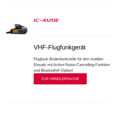
IC-A120E
S
VHF-Flugfunkgerät
Flugfunk-Bodenfunkstelle für den mobilen
Einsatz mit Active-Noise-Cancelling-Funktion
und Bluetooth®-Option!
ZUR HÄNDLERSUCHE