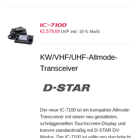
IC-7100
€
1.579,69
UVP inkl. 19 % MwSt.
S
KW/VHF/UHF-Allmode-
Transceiver
Der neue IC-7100 ist ein kompakter Allmode-
Transceiver mit einem neu gestalteten,
schräggestellten Touchscreen-Display und
kommt standardmäßig mit D-STAR DV-
Modus. Der IC-7100 ist völlig neu durchdacht