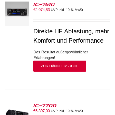
IC-7610
€
4.074,83
UVP inkl. 19 % MwSt.
S
Direkte HF Abtastung, mehr
Komfort und Performance
Das Resultat außergewöhnlicher
Erfahrungen!
ZUR HÄNDLERSUCHE
IC-7700
€
6.307,00
UVP inkl. 19 % MwSt.