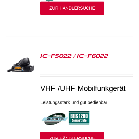
ZUR HÄNDLERSUCHE
IC-F5022 / IC-F6022
S
VHF-/UHF-Mobilfunkgerät
Leistungsstark und gut bedienbar!
ZUR HÄNDLERSUCHE