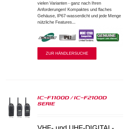
vielen Varianten - ganz nach Ihren
Anforderungen! Kompaktes und flaches
Gehäuse, IP67-wasserdicht und jede Menge
nützliche Features...
ZUR HÄNDLERSUCHE
IC-F1100D / IC-F2100D
SERIE
S
VHF- und UHF-DIGITAL-