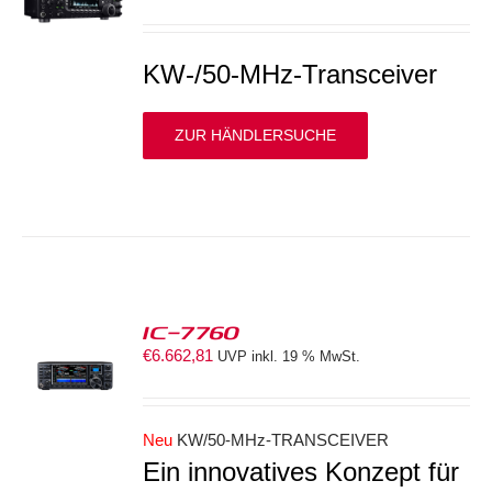
S
KW-/50-MHz-Transceiver
ZUR HÄNDLERSUCHE
IC-7760
€
6.662,81
UVP inkl. 19 % MwSt.
S
Neu
KW/50-MHz-TRANSCEIVER
Ein innovatives Konzept für