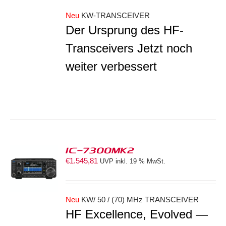
Neu
KW-TRANSCEIVER
Der Ursprung des HF-
Transceivers Jetzt noch
weiter verbessert
IC-7300MK2
€
1.545,81
UVP inkl. 19 % MwSt.
ORB
S
Neu
KW/ 50 / (70) MHz TRANSCEIVER
HF Excellence, Evolved —