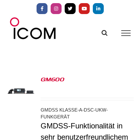
Zum
Inhalt
Facebook
Instagram
X
YouTube
LinkedIn
springen
GM600
S
GMDSS KLASSE-A-DSC-UKW-
FUNKGERÄT
GMDSS-Funktionalität in
sehr benutzerfreundlichem