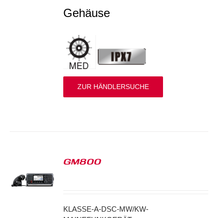
Gehäuse
ZUR HÄNDLERSUCHE
GM800
S
KLASSE-A-DSC-MW/KW-