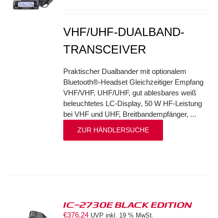
S
VHF/UHF-DUALBAND-
TRANSCEIVER
Praktischer Dualbander mit optionalem
Bluetooth®-Headset Gleichzeitiger Empfang
VHF/VHF, UHF/UHF, gut ablesbares weiß
beleuchtetes LC-Display, 50 W HF-Leistung
bei VHF und UHF, Breitbandempfänger, ...
ZUR HÄNDLERSUCHE
IC-2730E BLACK EDITION
€
376,24
UVP inkl. 19 % MwSt.