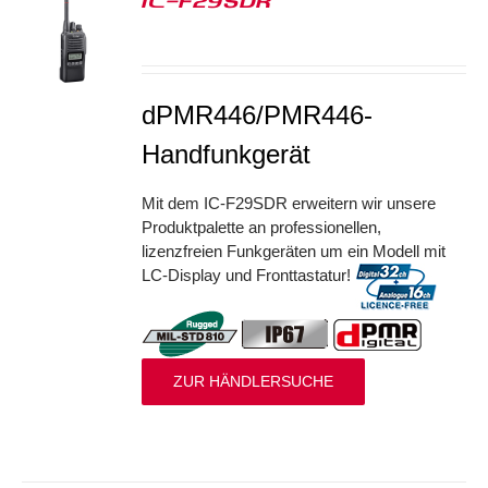
IC-F29SDR
S
dPMR446/PMR446-
Handfunkgerät
Mit dem IC-F29SDR erweitern wir unsere
Produktpalette an professionellen,
lizenzfreien Funkgeräten um ein Modell mit
LC-Display und Fronttastatur!
ZUR HÄNDLERSUCHE