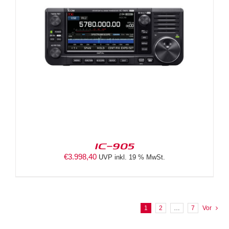
IC-905
€
3.998,40
UVP inkl. 19 % MwSt.
1
2
…
7
Vor