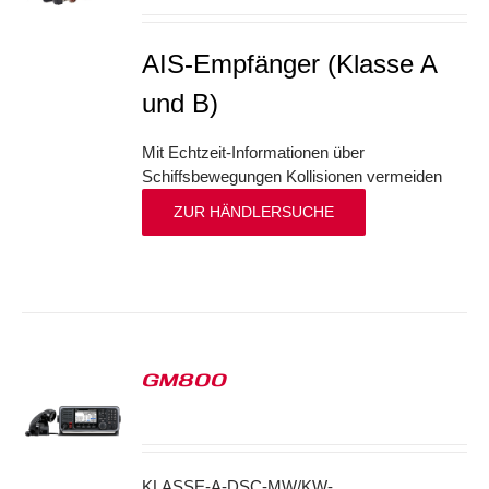
AIS-Empfänger (Klasse A
und B)
Mit Echtzeit-Informationen über
Schiffsbewegungen Kollisionen vermeiden
ZUR HÄNDLERSUCHE
GM800
S
KLASSE-A-DSC-MW/KW-