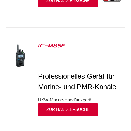
ZUR HÄNDLERSUCHE
IC-M85E
S
Professionelles Gerät für
Marine- und PMR-Kanäle
UKW-Marine-Handfunkgerät
ZUR HÄNDLERSUCHE