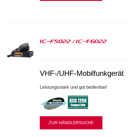
IC-F5022 / IC-F6022
S
VHF-/UHF-Mobilfunkgerät
Leistungsstark und gut bedienbar!
ZUR HÄNDLERSUCHE