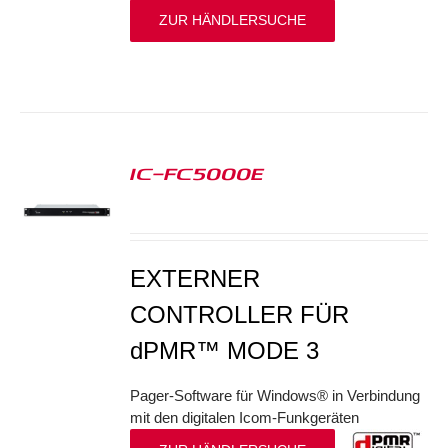
ZUR HÄNDLERSUCHE
IC-FC5000E
S
EXTERNER
CONTROLLER FÜR
dPMR™ MODE 3
Pager-Software für Windows® in Verbindung
mit den digitalen Icom-Funkgeräten