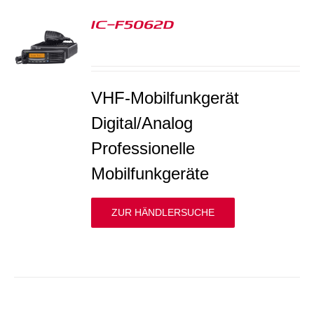
IC-F5062D
S
VHF-Mobilfunkgerät
Digital/Analog
Professionelle
Mobilfunkgeräte
ZUR HÄNDLERSUCHE