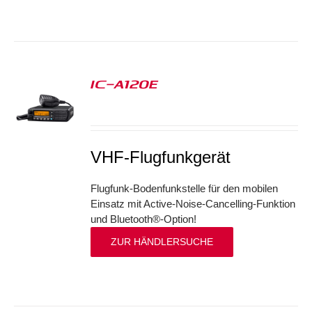
IC-A120E
S
VHF-Flugfunkgerät
Flugfunk-Bodenfunkstelle für den mobilen
Einsatz mit Active-Noise-Cancelling-Funktion
und Bluetooth®-Option!
ZUR HÄNDLERSUCHE