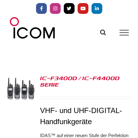
Zum
Inhalt
Facebook
Instagram
X
YouTube
LinkedIn
springen
IC-F3400D / IC-F4400D
SERIE
S
VHF- und UHF-DIGITAL-
Handfunkgeräte
IDAS™ auf einer neuen Stufe der Perfektion