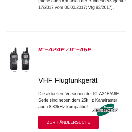
(siehe auch Amtsblatt der Bundesnetzagentur
17/2017 vom 06.09.2017; Vfg 83/2017).
IC-A24E / IC-A6E
S
VHF-Flugfunkgerät
Die aktuellen Versionen der IC-A24E/A6E-
Serie sind neben dem 25kHz Kanalraster
auch 8,33kHz kompatibel!
ZUR HÄNDLERSUCHE