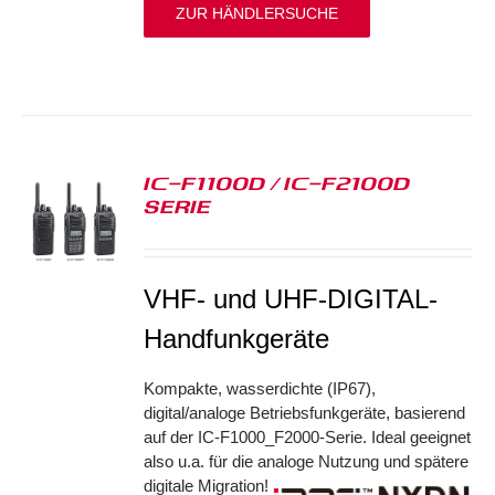
ZUR HÄNDLERSUCHE
IC-F1100D / IC-F2100D
SERIE
S
VHF- und UHF-DIGITAL-
Handfunkgeräte
Kompakte, wasserdichte (IP67),
digital/analoge Betriebsfunkgeräte, basierend
auf der IC-F1000_F2000-Serie. Ideal geeignet
also u.a. für die analoge Nutzung und spätere
digitale Migration!