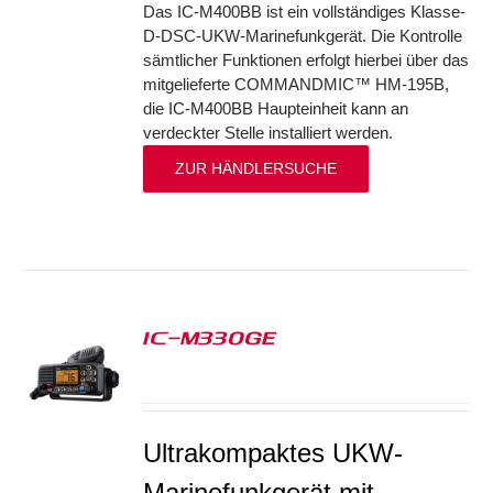
Das IC-M400BB ist ein vollständiges Klasse-
D-DSC-UKW-Marinefunkgerät. Die Kontrolle
sämtlicher Funktionen erfolgt hierbei über das
mitgelieferte COMMANDMIC™ HM-195B,
die IC-M400BB Haupteinheit kann an
verdeckter Stelle installiert werden.
ZUR HÄNDLERSUCHE
IC-M330GE
S
Ultrakompaktes UKW-
Marinefunkgerät mit