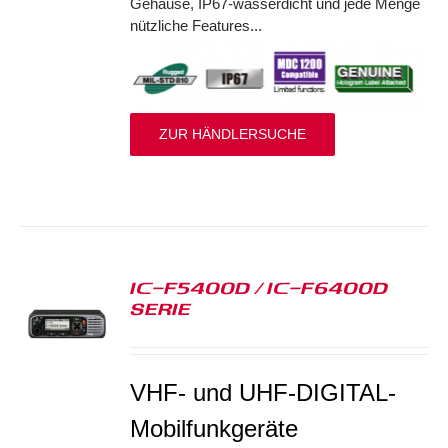
Gehäuse, IP67-wasserdicht und jede Menge
nützliche Features...
ZUR HÄNDLERSUCHE
IC-F5400D / IC-F6400D
SERIE
S
VHF- und UHF-DIGITAL-
Mobilfunkgeräte