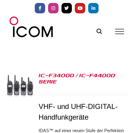
Zum
Inhalt
Facebook
Instagram
X
YouTube
LinkedIn
springen
IC-F3400D / IC-F4400D
SERIE
S
VHF- und UHF-DIGITAL-
Handfunkgeräte
IDAS™ auf einer neuen Stufe der Perfektion