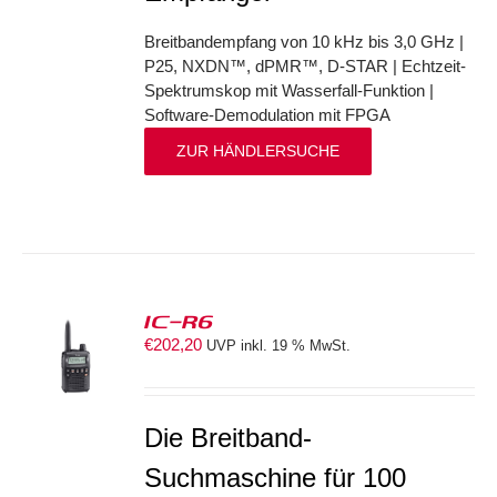
Breitbandempfang von 10 kHz bis 3,0 GHz |
P25, NXDN™, dPMR™, D-STAR | Echtzeit-
Spektrumskop mit Wasserfall-Funktion |
Software-Demodulation mit FPGA
ZUR HÄNDLERSUCHE
IC-R6
€
202,20
UVP inkl. 19 % MwSt.
S
Die Breitband-
Suchmaschine für 100