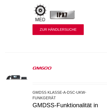
ZUR HÄNDLERSUCHE
GM600
S
GMDSS KLASSE-A-DSC-UKW-
FUNKGERÄT
GMDSS-Funktionalität in