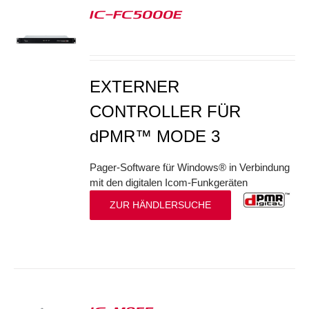
IC-FC5000E
S
EXTERNER
CONTROLLER FÜR
dPMR™ MODE 3
Pager-Software für Windows® in Verbindung
mit den digitalen Icom-Funkgeräten
ZUR HÄNDLERSUCHE