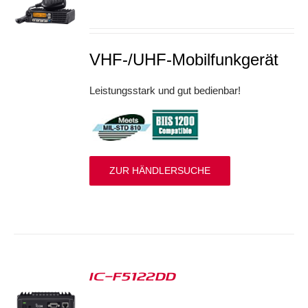
S
VHF-/UHF-Mobilfunkgerät
Leistungsstark und gut bedienbar!
ZUR HÄNDLERSUCHE
IC-F5122DD
S