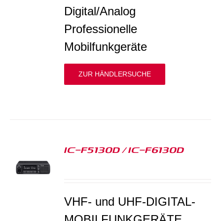
Digital/Analog
Professionelle
Mobilfunkgeräte
ZUR HÄNDLERSUCHE
IC-F5130D / IC-F6130D
S
VHF- und UHF-DIGITAL-
MOBILFUNKGERÄTE