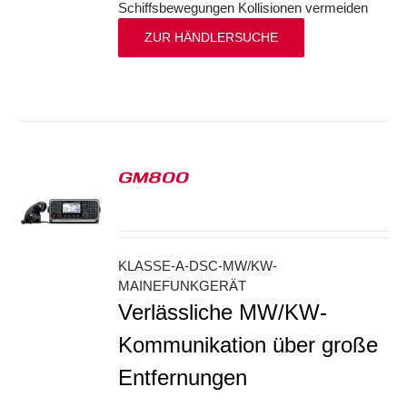
Schiffsbewegungen Kollisionen vermeiden
ZUR HÄNDLERSUCHE
GM800
S
KLASSE-A-DSC-MW/KW-
MAINEFUNKGERÄT
Verlässliche MW/KW-
Kommunikation über große
Entfernungen