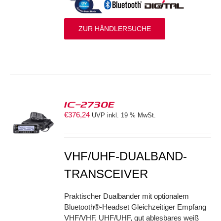
ZUR HÄNDLERSUCHE
IC-2730E
€
376,24
UVP inkl. 19 % MwSt.
S
VHF/UHF-DUALBAND-
TRANSCEIVER
Praktischer Dualbander mit optionalem
Bluetooth®-Headset Gleichzeitiger Empfang
VHF/VHF, UHF/UHF, gut ablesbares weiß