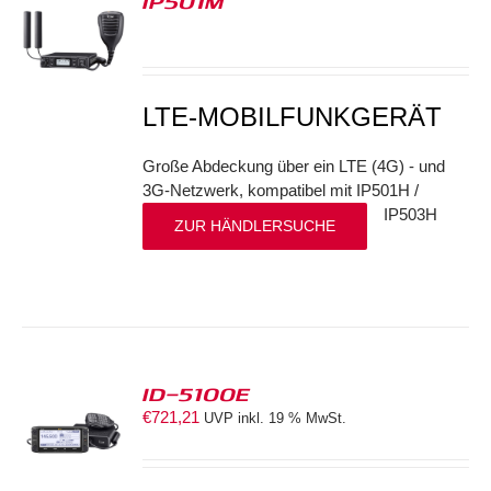
IP501M
S
LTE-MOBILFUNKGERÄT
Große Abdeckung über ein LTE (4G) - und
3G-Netzwerk, kompatibel mit IP501H /
IP503H
ZUR HÄNDLERSUCHE
ID-5100E
€
721,21
UVP inkl. 19 % MwSt.
S