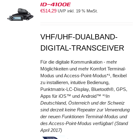
ID-4100E
€
514,29
UVP inkl. 19 % MwSt.
S
VHF/UHF-DUALBAND-
DIGITAL-TRANSCEIVER
Für die digitale Kommunikation - mehr
Möglichkeiten und mehr Komfort Terminal-
Modus und Access-Point-Modus*¹, flexibel
zu installieren, intuitive Bedienung,
Punktmatrix-LC-Display, Bluetooth®, GPS,
Apps für iOS™ und Android™ *¹
In
Deutschland, Österreich und der Schweiz
sind derzeit keine Repeater zur Verwendung
der neuen Funktionen Terminal-Modus und
des Access-Point-Modus verfügbar! (Stand
April 2017)