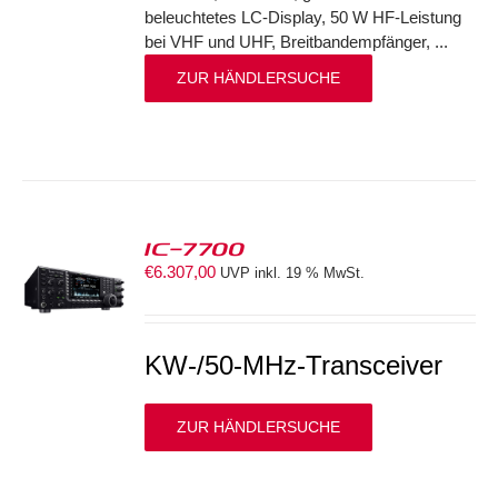
beleuchtetes LC-Display, 50 W HF-Leistung
bei VHF und UHF, Breitbandempfänger, ...
ZUR HÄNDLERSUCHE
IC-7700
€
6.307,00
UVP inkl. 19 % MwSt.
S
KW-/50-MHz-Transceiver
ZUR HÄNDLERSUCHE