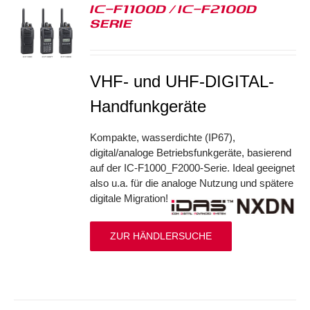
IC-F1100D / IC-F2100D
SERIE
S
VHF- und UHF-DIGITAL-
Handfunkgeräte
Kompakte, wasserdichte (IP67),
digital/analoge Betriebsfunkgeräte, basierend
auf der IC-F1000_F2000-Serie. Ideal geeignet
also u.a. für die analoge Nutzung und spätere
digitale Migration!
ZUR HÄNDLERSUCHE