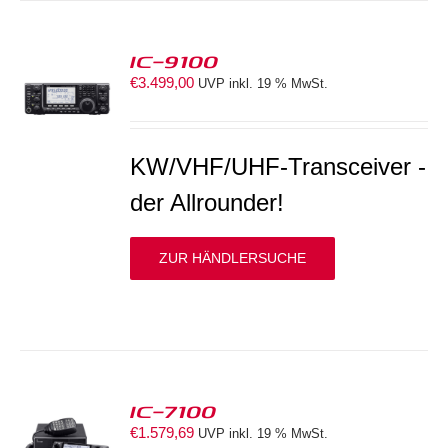
IC-9100
€
3.499,00
UVP inkl. 19 % MwSt.
S
KW/VHF/UHF-Transceiver -
der Allrounder!
ZUR HÄNDLERSUCHE
IC-7100
€
1.579,69
UVP inkl. 19 % MwSt.