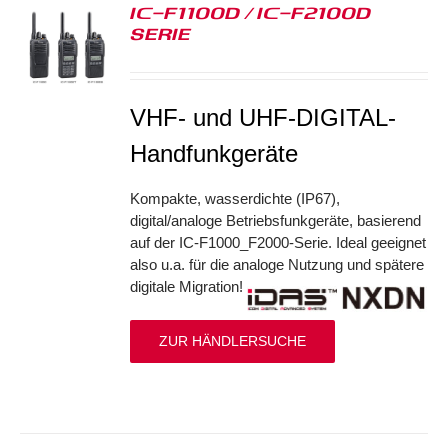
IC-F1100D / IC-F2100D
SERIE
S
VHF- und UHF-DIGITAL-
Handfunkgeräte
Kompakte, wasserdichte (IP67),
digital/analoge Betriebsfunkgeräte, basierend
auf der IC-F1000_F2000-Serie. Ideal geeignet
also u.a. für die analoge Nutzung und spätere
digitale Migration!
ZUR HÄNDLERSUCHE