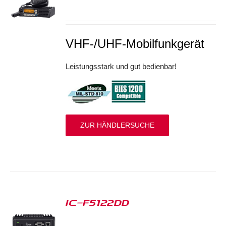
S
VHF-/UHF-Mobilfunkgerät
Leistungsstark und gut bedienbar!
ZUR HÄNDLERSUCHE
IC-F5122DD
S