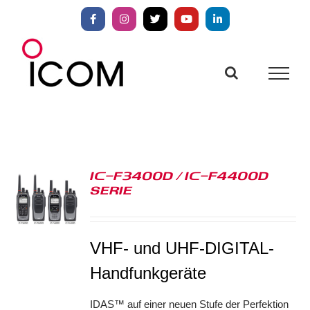
Zum
Inhalt
Facebook
Instagram
X
YouTube
LinkedIn
springen
IC-F3400D / IC-F4400D
SERIE
S
VHF- und UHF-DIGITAL-
Handfunkgeräte
IDAS™ auf einer neuen Stufe der Perfektion