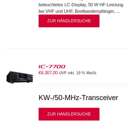
beleuchtetes LC-Display, 50 W HF-Leistung
bei VHF und UHF, Breitbandempfänger, ...
ZUR HÄNDLERSUCHE
IC-7700
€
6.307,00
UVP inkl. 19 % MwSt.
S
KW-/50-MHz-Transceiver
ZUR HÄNDLERSUCHE