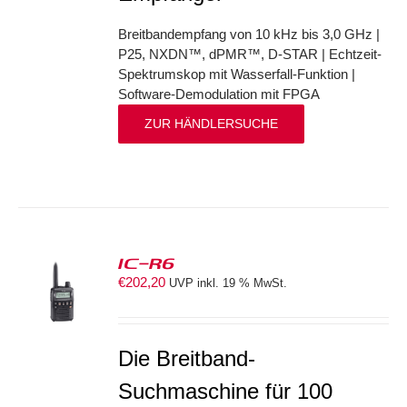
Breitbandempfang von 10 kHz bis 3,0 GHz |
P25, NXDN™, dPMR™, D-STAR | Echtzeit-
Spektrumskop mit Wasserfall-Funktion |
Software-Demodulation mit FPGA
ZUR HÄNDLERSUCHE
IC-R6
€
202,20
UVP inkl. 19 % MwSt.
S
Die Breitband-
Suchmaschine für 100