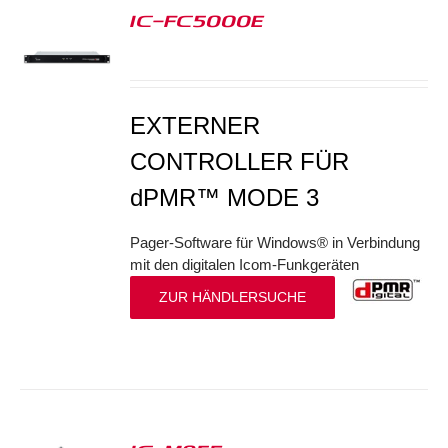
IC-FC5000E
S
EXTERNER
CONTROLLER FÜR
dPMR™ MODE 3
Pager-Software für Windows® in Verbindung
mit den digitalen Icom-Funkgeräten
ZUR HÄNDLERSUCHE