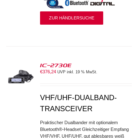
ZUR HÄNDLERSUCHE
IC-2730E
€
376,24
UVP inkl. 19 % MwSt.
S
VHF/UHF-DUALBAND-
TRANSCEIVER
Praktischer Dualbander mit optionalem
Bluetooth®-Headset Gleichzeitiger Empfang
VHF/VHF, UHF/UHF, gut ablesbares weiß