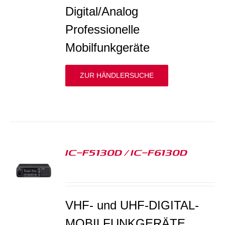
Digital/Analog
Professionelle
Mobilfunkgeräte
ZUR HÄNDLERSUCHE
IC-F5130D / IC-F6130D
S
VHF- und UHF-DIGITAL-
MOBILFUNKGERÄTE