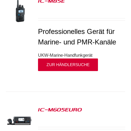
IC-M85E
S
Professionelles Gerät für
Marine- und PMR-Kanäle
UKW-Marine-Handfunkgerät
ZUR HÄNDLERSUCHE
IC-M605EURO
S