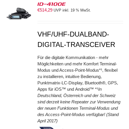
ID-4100E
€
514,29
UVP inkl. 19 % MwSt.
S
VHF/UHF-DUALBAND-
DIGITAL-TRANSCEIVER
Für die digitale Kommunikation - mehr
Möglichkeiten und mehr Komfort Terminal-
Modus und Access-Point-Modus*¹, flexibel
zu installieren, intuitive Bedienung,
Punktmatrix-LC-Display, Bluetooth®, GPS,
Apps für iOS™ und Android™ *¹
In
Deutschland, Österreich und der Schweiz
sind derzeit keine Repeater zur Verwendung
der neuen Funktionen Terminal-Modus und
des Access-Point-Modus verfügbar! (Stand
April 2017)