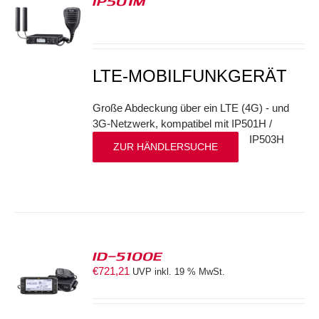
IP501M
S
LTE-MOBILFUNKGERÄT
Große Abdeckung über ein LTE (4G) - und
3G-Netzwerk, kompatibel mit IP501H /
IP503H
ZUR HÄNDLERSUCHE
ID-5100E
€
721,21
UVP inkl. 19 % MwSt.
S