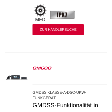
ZUR HÄNDLERSUCHE
GM600
S
GMDSS KLASSE-A-DSC-UKW-
FUNKGERÄT
GMDSS-Funktionalität in