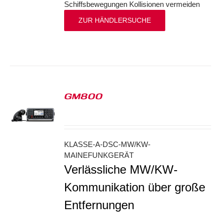
Schiffsbewegungen Kollisionen vermeiden
ZUR HÄNDLERSUCHE
GM800
S
KLASSE-A-DSC-MW/KW-
MAINEFUNKGERÄT
Verlässliche MW/KW-
Kommunikation über große
Entfernungen