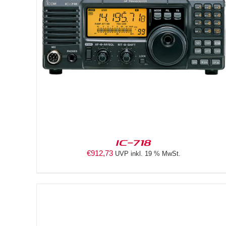
IN DEN WARENKORB
/
DETAILS
IC-718
€
912,73
UVP inkl. 19 % MwSt.