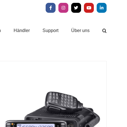
Facebook
Instagram
X
YouTube
LinkedIn
n
Händler
Support
Über uns