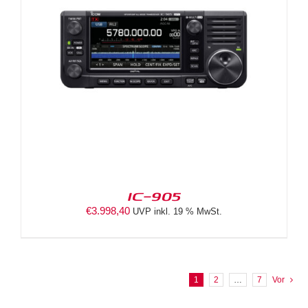
IC-905
€
3.998,40
UVP inkl. 19 % MwSt.
1
2
…
7
Vor