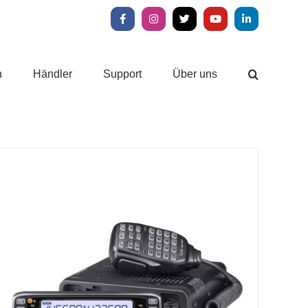
Facebook
Instagram
X
YouTube
LinkedIn
n
Händler
Support
Über uns