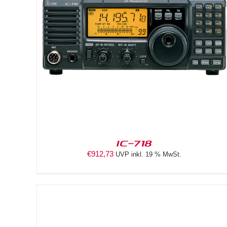
IN DEN WARENKORB
/
DETAILS
IC-718
€
912,73
UVP inkl. 19 % MwSt.