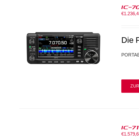
IC-7
€
1.236,
Die 
PORTAB
ZUR
IC-7
€
1.579,