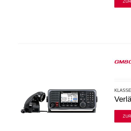
ZUR
GM8
KLASS
Verl
ZUR