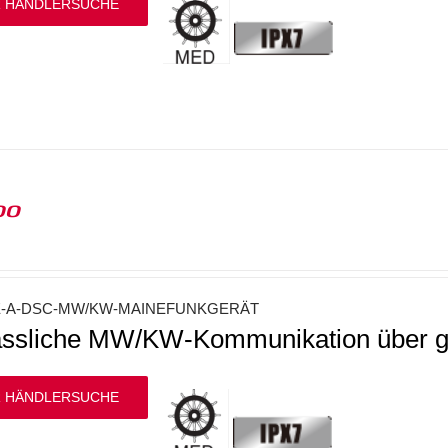
 HÄNDLERSUCHE
00
E-A-DSC-MW/KW-MAINEFUNKGERÄT
ässliche MW/KW-Kommunikation über g
 HÄNDLERSUCHE