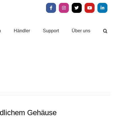
Facebook
Instagram
X
YouTube
LinkedIn
n
Händler
Support
Über uns
undlichem Gehäuse