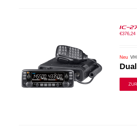
IC-2
€
376,24
Neu
VH
Dual
ZUR