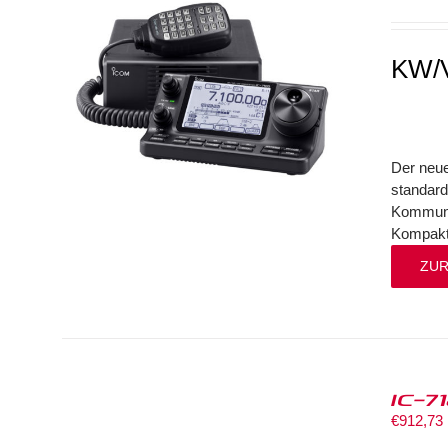
KW/V
Der neue
standard
Kommunik
Kompakth
ZUR
IC-7
€
912,73