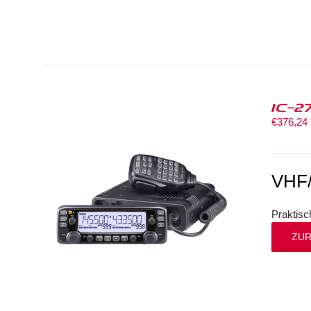
IC-2
€
376,24
VHF
Praktisc
ZUR