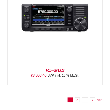
IC-905
€
3.998,40
UVP inkl. 19 % MwSt.
1
2
…
7
Vor