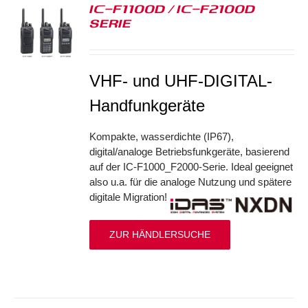
IC-F1100D / IC-F2100D
SERIE
S
VHF- und UHF-DIGITAL-
Handfunkgeräte
Kompakte, wasserdichte (IP67),
digital/analoge Betriebsfunkgeräte, basierend
auf der IC-F1000_F2000-Serie. Ideal geeignet
also u.a. für die analoge Nutzung und spätere
digitale Migration!
ZUR HÄNDLERSUCHE