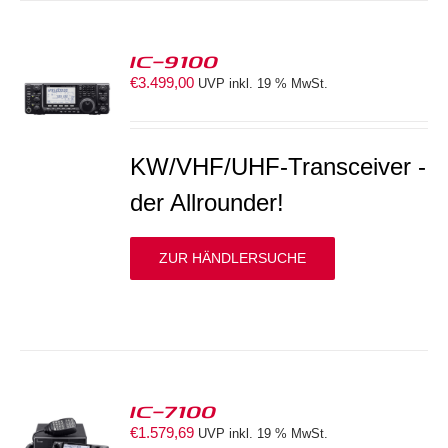
IC-9100
€
3.499,00
UVP inkl. 19 % MwSt.
S
KW/VHF/UHF-Transceiver -
der Allrounder!
ZUR HÄNDLERSUCHE
IC-7100
€
1.579,69
UVP inkl. 19 % MwSt.