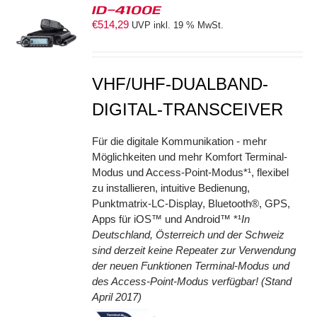
ID-4100E
€
514,29
UVP inkl. 19 % MwSt.
S
VHF/UHF-DUALBAND-
DIGITAL-TRANSCEIVER
Für die digitale Kommunikation - mehr
Möglichkeiten und mehr Komfort Terminal-
Modus und Access-Point-Modus*¹, flexibel
zu installieren, intuitive Bedienung,
Punktmatrix-LC-Display, Bluetooth®, GPS,
Apps für iOS™ und Android™ *¹
In
Deutschland, Österreich und der Schweiz
sind derzeit keine Repeater zur Verwendung
der neuen Funktionen Terminal-Modus und
des Access-Point-Modus verfügbar! (Stand
April 2017)