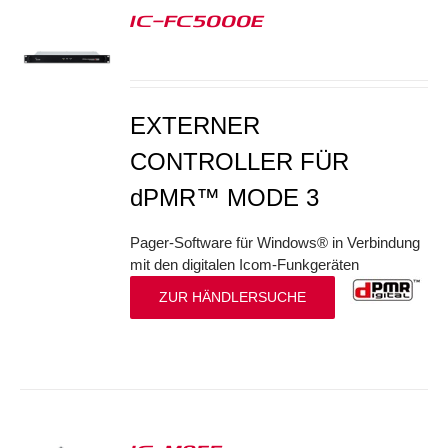
IC-FC5000E
S
EXTERNER
CONTROLLER FÜR
dPMR™ MODE 3
Pager-Software für Windows® in Verbindung
mit den digitalen Icom-Funkgeräten
ZUR HÄNDLERSUCHE