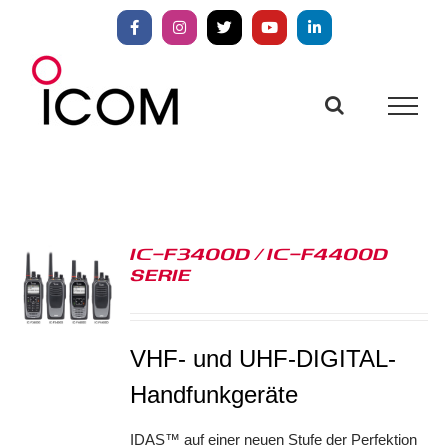
Zum
Inhalt
Facebook
Instagram
X
YouTube
LinkedIn
springen
IC-F3400D / IC-F4400D
SERIE
S
VHF- und UHF-DIGITAL-
Handfunkgeräte
IDAS™ auf einer neuen Stufe der Perfektion