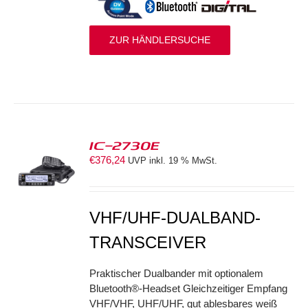
ZUR HÄNDLERSUCHE
IC-2730E
€
376,24
UVP inkl. 19 % MwSt.
S
VHF/UHF-DUALBAND-
TRANSCEIVER
Praktischer Dualbander mit optionalem
Bluetooth®-Headset Gleichzeitiger Empfang
VHF/VHF, UHF/UHF, gut ablesbares weiß