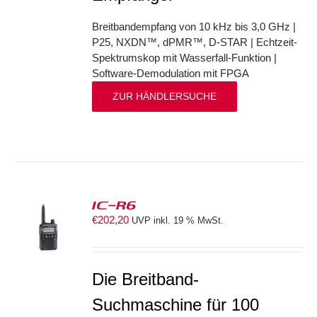
Breitbandempfang von 10 kHz bis 3,0 GHz |
P25, NXDN™, dPMR™, D-STAR | Echtzeit-
Spektrumskop mit Wasserfall-Funktion |
Software-Demodulation mit FPGA
ZUR HÄNDLERSUCHE
IC-R6
€
202,20
UVP inkl. 19 % MwSt.
S
Die Breitband-
Suchmaschine für 100