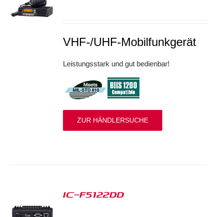
S
VHF-/UHF-Mobilfunkgerät
Leistungsstark und gut bedienbar!
ZUR HÄNDLERSUCHE
IC-F5122DD
S