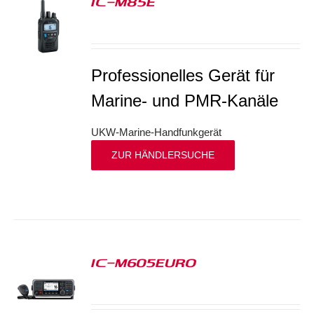
IC-M85E
S
Professionelles Gerät für
Marine- und PMR-Kanäle
UKW-Marine-Handfunkgerät
ZUR HÄNDLERSUCHE
IC-M605EURO
S