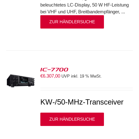
beleuchtetes LC-Display, 50 W HF-Leistung
bei VHF und UHF, Breitbandempfänger, ...
ZUR HÄNDLERSUCHE
IC-7700
€
6.307,00
UVP inkl. 19 % MwSt.
S
KW-/50-MHz-Transceiver
ZUR HÄNDLERSUCHE