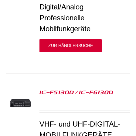
Digital/Analog
Professionelle
Mobilfunkgeräte
ZUR HÄNDLERSUCHE
IC-F5130D / IC-F6130D
S
VHF- und UHF-DIGITAL-
MOBILFUNKGERÄTE