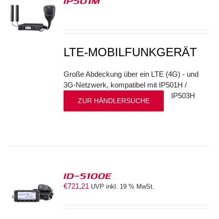
IP501M
S
LTE-MOBILFUNKGERÄT
Große Abdeckung über ein LTE (4G) - und
3G-Netzwerk, kompatibel mit IP501H /
IP503H
ZUR HÄNDLERSUCHE
ID-5100E
€
721,21
UVP inkl. 19 % MwSt.
S