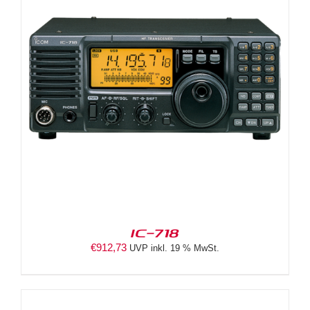
IC-718
€
912,73
UVP inkl. 19 % MwSt.