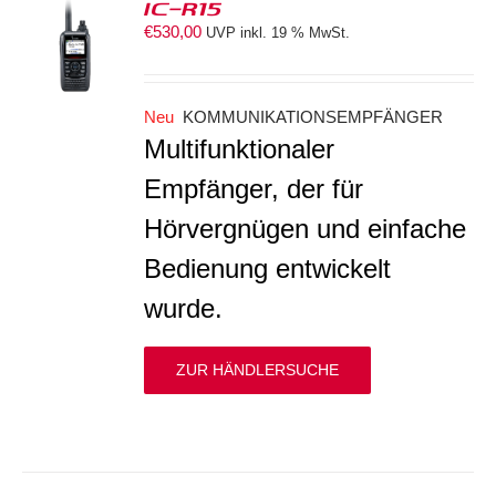
IC-R15
€
530,00
UVP inkl. 19 % MwSt.
S
Neu
KOMMUNIKATIONSEMPFÄNGER
Multifunktionaler
Empfänger, der für
Hörvergnügen und einfache
Bedienung entwickelt
wurde.
ZUR HÄNDLERSUCHE