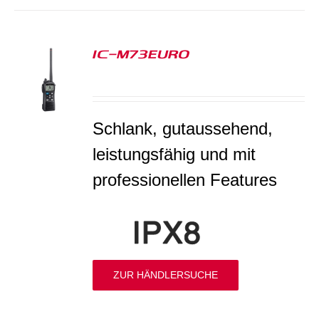
IC-M73EURO
S
Schlank, gutaussehend,
leistungsfähig und mit
professionellen Features
ZUR HÄNDLERSUCHE