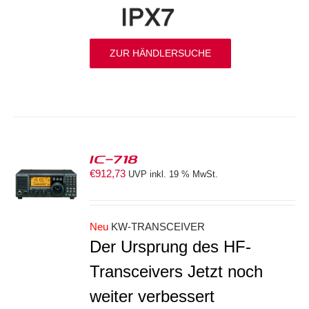
ZUR HÄNDLERSUCHE
IC-718
€
912,73
UVP inkl. 19 % MwSt.
S
Neu
KW-TRANSCEIVER
Der Ursprung des HF-
Transceivers Jetzt noch
weiter verbessert