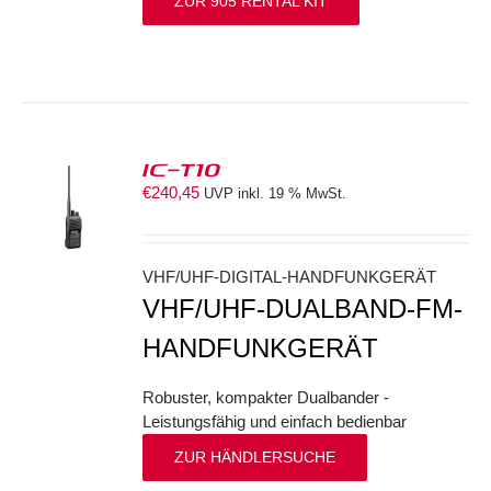
ZUR 905 RENTAL KIT
IC-T10
€
240,45
UVP inkl. 19 % MwSt.
S
VHF/UHF-DIGITAL-HANDFUNKGERÄT
VHF/UHF-DUALBAND-FM-
HANDFUNKGERÄT
Robuster, kompakter Dualbander -
Leistungsfähig und einfach bedienbar
ZUR HÄNDLERSUCHE