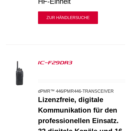
HF-Einheit
ZUR HÄNDLERSUCHE
IC-F29DR3
S
dPMR™ 446/PMR446-TRANSCEIVER
Lizenzfreie, digitale
Kommunikation für den
professionellen Einsatz.