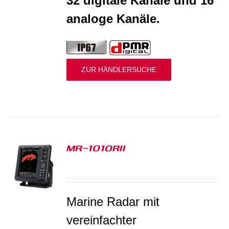
32 digitale Kanäle und 16
analoge Kanäle.
ZUR HÄNDLERSUCHE
MR-1010RII
S
Marine Radar mit
v
ereinfachter