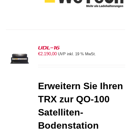
UDL-16
€
2.190,00
UVP inkl. 19 % MwSt.
ORB
S
Erweitern Sie Ihren
TRX zur
QO-100
Satelliten-
Bodenstation