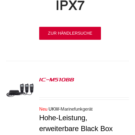
ZUR HÄNDLERSUCHE
IC-M510BB
S
Neu
UKW-
Marinefunkgerät
Hohe-Leistung,
erweiterbare Black Box