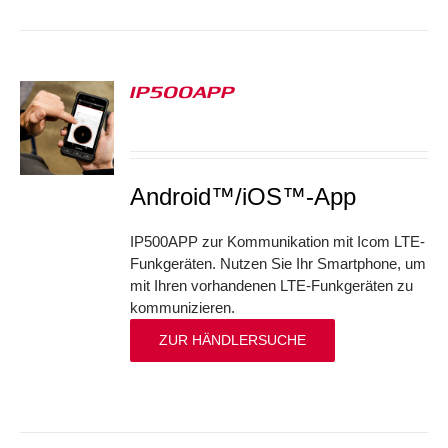
IP500APP
S
Android™/iOS™-App
IP500APP zur Kommunikation mit Icom LTE-
Funkgeräten. Nutzen Sie Ihr Smartphone, um
mit Ihren vorhandenen LTE-Funkgeräten zu
kommunizieren.
ZUR HÄNDLERSUCHE