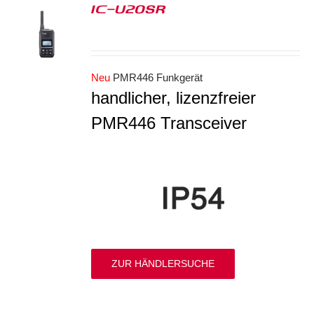
IC-U20SR
S
Neu
PMR446 Funkgerät
handlicher, lizenzfreier
PMR446 Transceiver
ZUR HÄNDLERSUCHE