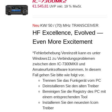
IC-7300MK2
€
1.545,81
UVP inkl. 19 % MwSt.
ORB
S
Neu
KW/ 50 / (70) MHz TRANSCEIVER
HF Excellence, Evolved —
Even More Excitement
*Fehlerbehebung Vereinzelt kann es unter
Windows11 zu Verbindungsproblemen
zwischen dem IC-7300MKII und
Amateurfunksoftware kommen. In diesem
Fall gehen Sie bitte wie folgt vor.
Trennen Sie das Funkgerät vom PC
Deinstallieren Sie den alten Treiber
Bereinigen Sie die Registry des PC mit
einem entsprechenden Tool
Installieren Sie den neuesten Icom
Treiber