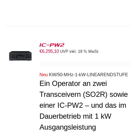
IC-PW2
€
6.295,10
UVP inkl. 19 % MwSt.
S
Neu
KW/50-MHz-1-kW-LINEARENDSTUFE
Ein Operator an zwei
Transceivern (SO2R) sowie
einer IC-PW2 – und das im
Dauerbetrieb mit 1 kW
Ausgangsleistung