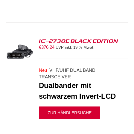
IC-2730E BLACK EDITION
€
376,24
UVP inkl. 19 % MwSt.
S
Neu
VHF/UHF DUAL BAND
TRANSCEIVER
Dualbander mit
schwarzem Invert-LCD
ZUR HÄNDLERSUCHE