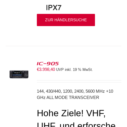
ZUR HÄNDLERSUCHE
IC-905
€
3.998,40
UVP inkl. 19 % MwSt.
S
144, 430/440, 1200, 2400, 5600 MHz +10
GHz ALL MODE TRANSCEIVER
Hohe Ziele! VHF,
UHF, und erforsche