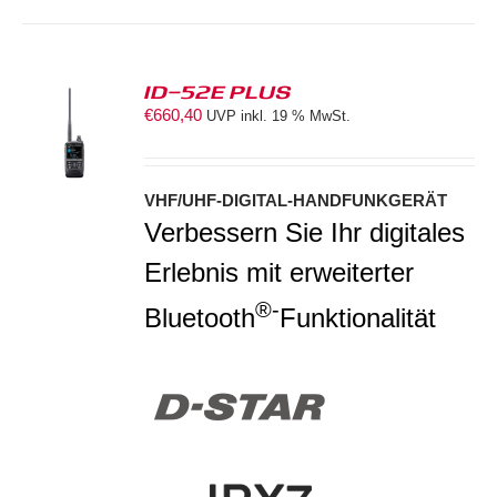
ID-52E PLUS
€
660,40
UVP inkl. 19 % MwSt.
S
VHF/UHF-DIGITAL-HANDFUNKGERÄT
Verbessern Sie Ihr digitales
Erlebnis mit erweiterter
®-
Bluetooth
Funktionalität