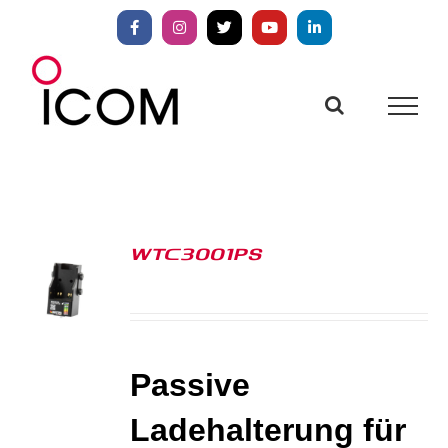
Zum
Inhalt
Facebook
Instagram
X
YouTube
LinkedIn
springen
WTC3001PS
S
Passive
Ladehalterung für