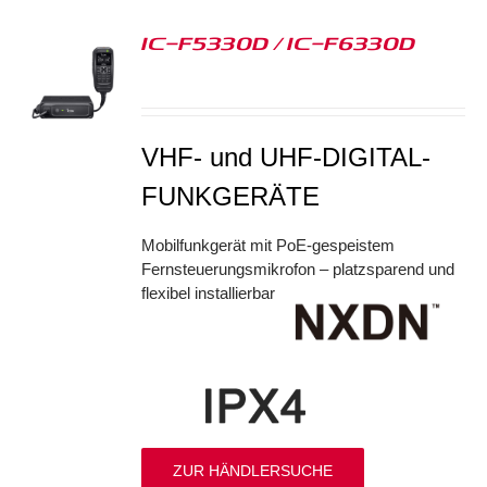
IC-F5330D / IC-F6330D
S
VHF- und UHF-DIGITAL-
FUNKGERÄTE
Mobilfunkgerät mit PoE-gespeistem
Fernsteuerungsmikrofon – platzsparend und
flexibel installierbar
ZUR HÄNDLERSUCHE