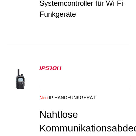
Systemcontroller für Wi-Fi-
Funkgeräte
IP510H
S
Neu
IP HANDFUNKGERÄT
Nahtlose
Kommunikationsabde