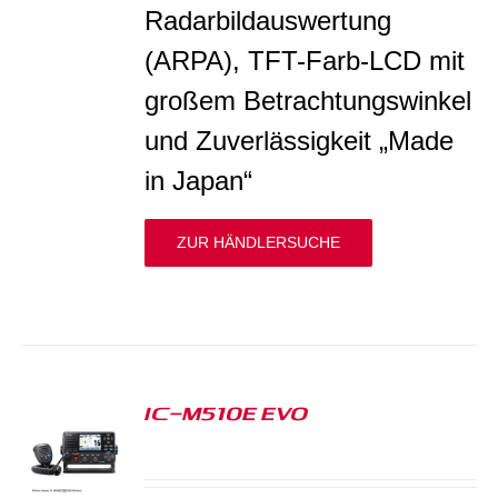
Radarbildauswertung
(ARPA), TFT-Farb-LCD mit
großem Betrachtungswinkel
und Zuverlässigkeit „Made
in Japan“
ZUR HÄNDLERSUCHE
IC-M510E EVO
S